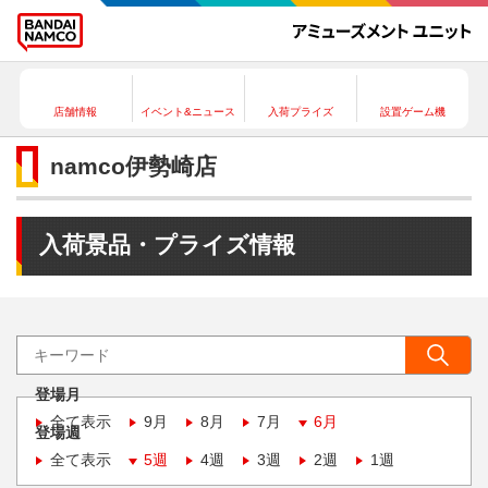
店舗情報
イベント&ニュース
入荷プライズ
設置ゲーム機
namco伊勢崎店
入荷景品・プライズ情報
登場月
全て表示
9月
8月
7月
6月
登場週
全て表示
5週
4週
3週
2週
1週