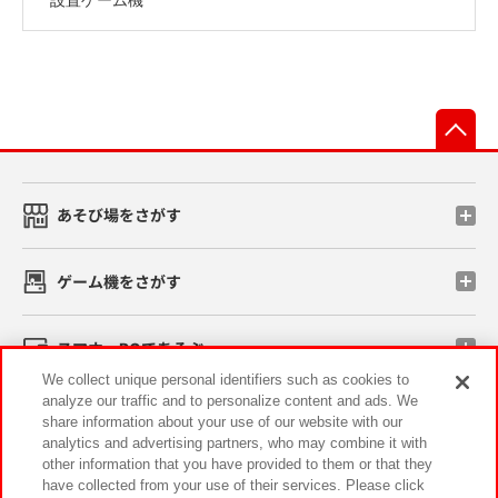
先
あそび場をさがす
ゲーム機をさがす
スマホ・PCであそぶ
We collect unique personal identifiers such as cookies to
analyze our traffic and to personalize content and ads. We
イベント・キャンペーン
share information about your use of our website with our
analytics and advertising partners, who may combine it with
other information that you have provided to them or that they
have collected from your use of their services. Please click