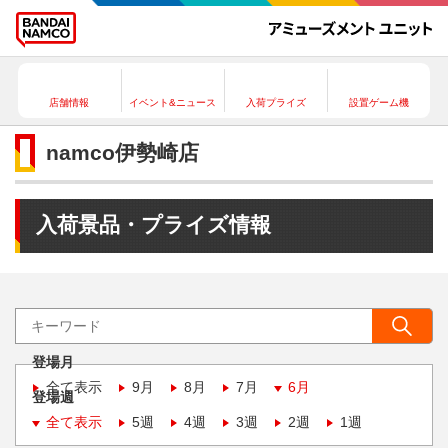
店舗情報
イベント&ニュース
入荷プライズ
設置ゲーム機
namco伊勢崎店
入荷景品・プライズ情報
登場月
全て表示
9月
8月
7月
6月
登場週
全て表示
5週
4週
3週
2週
1週