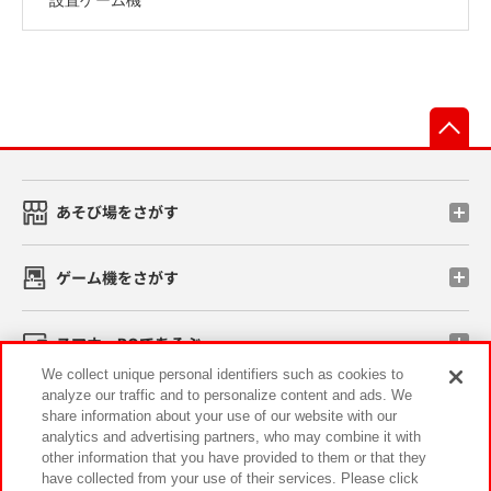
先
あそび場をさがす
ゲーム機をさがす
スマホ・PCであそぶ
We collect unique personal identifiers such as cookies to
analyze our traffic and to personalize content and ads. We
イベント・キャンペーン
share information about your use of our website with our
analytics and advertising partners, who may combine it with
other information that you have provided to them or that they
have collected from your use of their services. Please click