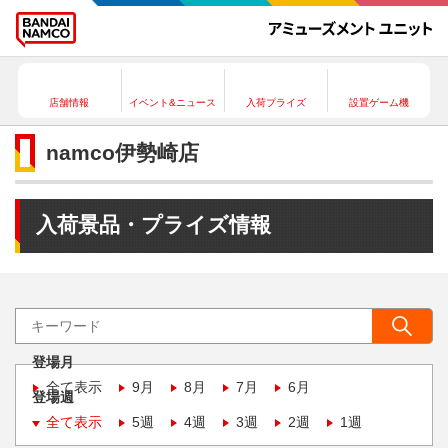
店舗情報
イベント&ニュース
入荷プライズ
設置ゲーム機
namco伊勢崎店
入荷景品・プライズ情報
登場月
全て表示
9月
8月
7月
6月
登場週
全て表示
5週
4週
3週
2週
1週