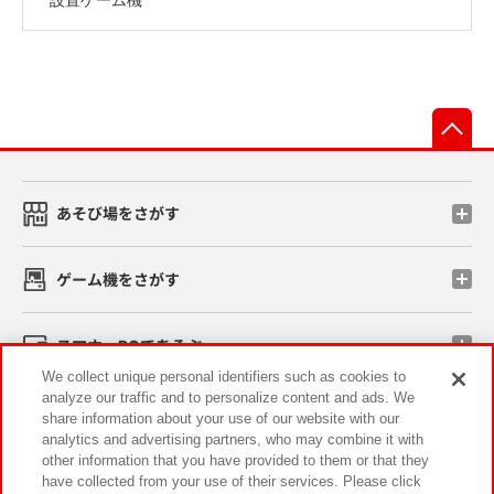
先
あそび場をさがす
ゲーム機をさがす
スマホ・PCであそぶ
We collect unique personal identifiers such as cookies to
analyze our traffic and to personalize content and ads. We
イベント・キャンペーン
share information about your use of our website with our
analytics and advertising partners, who may combine it with
other information that you have provided to them or that they
have collected from your use of their services. Please click