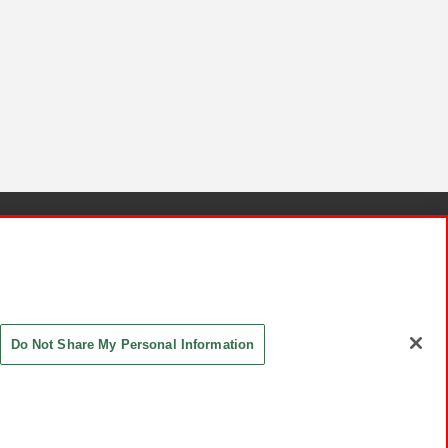
針と検証結果
お取引先さまとともに
お問い合わせ
Do Not Share My Personal Information
ASHIKI Co., Ltd. All Rights Reserved.