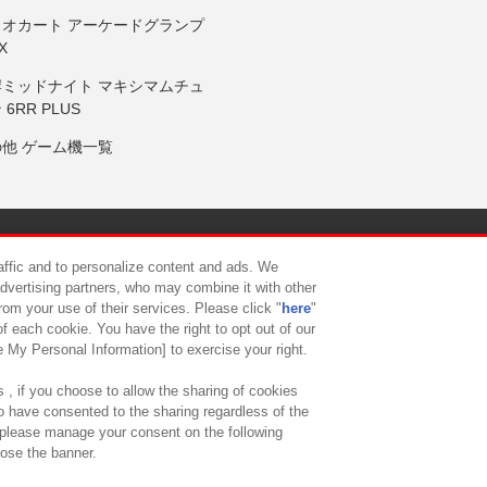
リオカート アーケードグランプ
X
岸ミッドナイト マキシマムチュ
 6RR PLUS
の他 ゲーム機一覧
サイトポリシー
プライバシーポリシー
ウェブアクセシビリティ方
raffic and to personalize content and ads. We
advertising partners, who may combine it with other
rom your use of their services. Please click "
here
"
供について
カスタマーハラスメント対応方針
よくあるご質問・
f each cookie. You have the right to opt out of our
e My Personal Information] to exercise your right.
 , if you choose to allow the sharing of cookies
to have consented to the sharing regardless of the
, please manage your consent on the following
lose the banner.
ndai Namco Amusement Lab Inc.
©Bandai Namco Experience Inc.
©HANAY