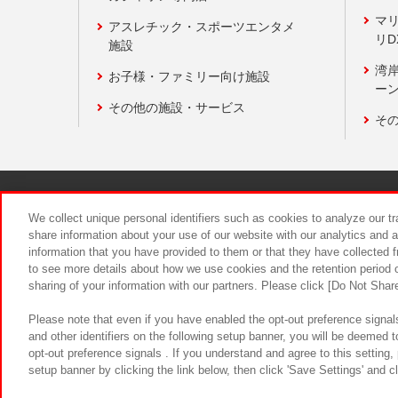
マ
アスレチック・スポーツエンタメ
リD
施設
湾
お子様・ファミリー向け施設
ーン
その他の施設・サービス
そ
関連会社
サステナビリティ
We collect unique personal identifiers such as cookies to analyze our t
share information about your use of our website with our analytics and 
information that you have provided to them or that they have collected f
食品のご提
to see more details about how we use cookies and the retention period o
sharing of your information with our partners. Please click [Do Not Shar
Please note that even if you have enabled the opt-out preference signals
and other identifiers on the following setup banner, you will be deemed 
opt-out preference signals . If you understand and agree to this setting
setup banner by clicking the link below, then click 'Save Settings' and c
©Bandai Namco Amusement Inc.
©Ba