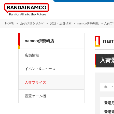
HOME
あそび場をさがす
施設・店舗検索
namco伊勢崎店
入荷プ
na
namco伊勢崎店
店舗情報
入荷
イベント&ニュース
入荷プライズ
設置ゲーム機
登場
登場