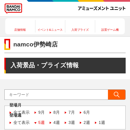
店舗情報
イベント&ニュース
入荷プライズ
設置ゲーム機
namco伊勢崎店
入荷景品・プライズ情報
登場月
全て表示
9月
8月
7月
6月
登場週
全て表示
5週
4週
3週
2週
1週