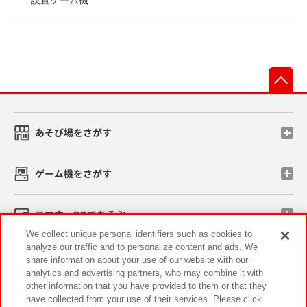
先
あそび場をさがす
ゲーム機をさがす
スマホ・PCであそぶ
We collect unique personal identifiers such as cookies to
analyze our traffic and to personalize content and ads. We
イベント・キャンペーン
share information about your use of our website with our
analytics and advertising partners, who may combine it with
other information that you have provided to them or that they
have collected from your use of their services. Please click