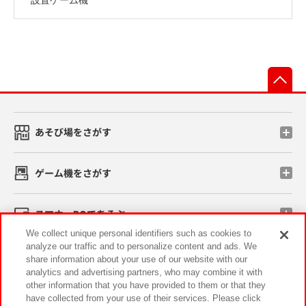
先
あそび場をさがす
ゲーム機をさがす
スマホ・PCであそぶ
We collect unique personal identifiers such as cookies to
analyze our traffic and to personalize content and ads. We
イベント・キャンペーン
share information about your use of our website with our
analytics and advertising partners, who may combine it with
other information that you have provided to them or that they
have collected from your use of their services. Please click