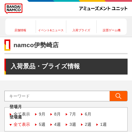
店舗情報
イベント&ニュース
入荷プライズ
設置ゲーム機
namco伊勢崎店
入荷景品・プライズ情報
登場月
全て表示
9月
8月
7月
6月
登場週
全て表示
5週
4週
3週
2週
1週