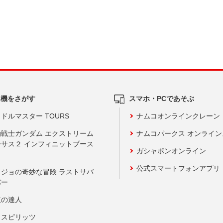
ム機をさがす
スマホ・PCであそぶ
ドルマスター TOURS
ナムコオンラインクレーン
動戦士ガンダム エクストリーム
ナムコパークス オンライ
ーサス２ インフィニットブース
ガシャポンオンライン
公式スマートフォンアプリ
ョジョの奇妙な冒険 ラストサバ
バー
鼓の達人
りスピリッツ