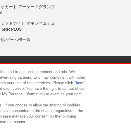
リオカート アーケードグランプ
X
岸ミッドナイト マキシマムチュ
 6RR PLUS
の他 ゲーム機一覧
サイトポリシー
プライバシーポリシー
ウェブアクセシビリティ方
raffic and to personalize content and ads. We
advertising partners, who may combine it with other
rom your use of their services. Please click "
here
"
供について
カスタマーハラスメント対応方針
よくあるご質問・
f each cookie. You have the right to opt out of our
e My Personal Information] to exercise your right.
 , if you choose to allow the sharing of cookies
to have consented to the sharing regardless of the
, please manage your consent on the following
lose the banner.
ndai Namco Amusement Lab Inc.
©Bandai Namco Experience Inc.
©HANAY