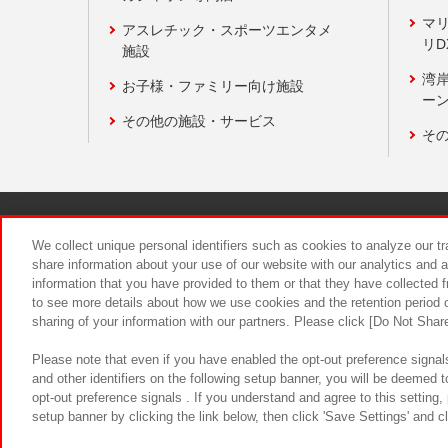
マ
アスレチック・スポーツエンタメ
リD
施設
湾
お子様・ファミリー向け施設
ーン
その他の施設・サービス
そ
関連会社
サステナビリティ
We collect unique personal identifiers such as cookies to analyze our t
share information about your use of our website with our analytics and 
information that you have provided to them or that they have collected f
食品のご提
to see more details about how we use cookies and the retention period o
sharing of your information with our partners. Please click [Do Not Shar
Please note that even if you have enabled the opt-out preference signals
and other identifiers on the following setup banner, you will be deemed 
opt-out preference signals . If you understand and agree to this setting
setup banner by clicking the link below, then click 'Save Settings' and c
©Bandai Namco Amusement Inc.
©Ba