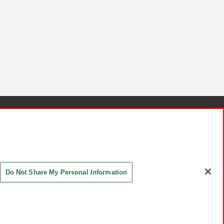
針と検証結果
お取引先さまとともに
お問い合わせ
Do Not Share My Personal Information
ASHIKI Co., Ltd. All Rights Reserved.