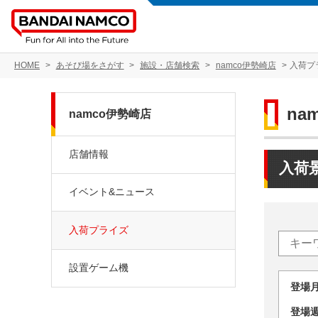
HOME
あそび場をさがす
施設・店舗検索
namco伊勢崎店
入荷プ
na
namco伊勢崎店
店舗情報
入荷
イベント&ニュース
入荷プライズ
設置ゲーム機
登場
登場