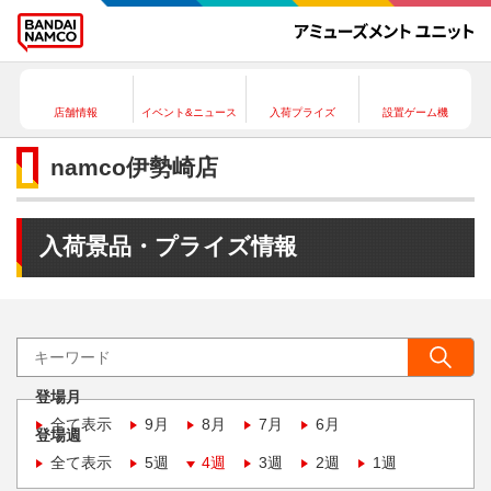
店舗情報
イベント&ニュース
入荷プライズ
設置ゲーム機
namco伊勢崎店
入荷景品・プライズ情報
登場月
全て表示
9月
8月
7月
6月
登場週
全て表示
5週
4週
3週
2週
1週