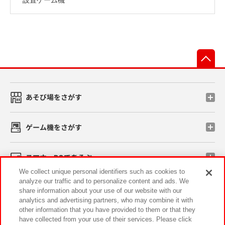
先
あそび場をさがす
ゲーム機をさがす
スマホ・PCであそぶ
We collect unique personal identifiers such as cookies to
analyze our traffic and to personalize content and ads. We
イベント・キャンペーン
share information about your use of our website with our
analytics and advertising partners, who may combine it with
other information that you have provided to them or that they
have collected from your use of their services. Please click