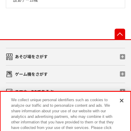
先
あそび場をさがす
ゲーム機をさがす
スマホ・PCであそぶ
We collect unique personal identifiers such as cookies to
analyze our traffic and to personalize content and ads. We
イベント・キャンペーン
share information about your use of our website with our
analytics and advertising partners, who may combine it with
other information that you have provided to them or that they
have collected from your use of their services. Please click