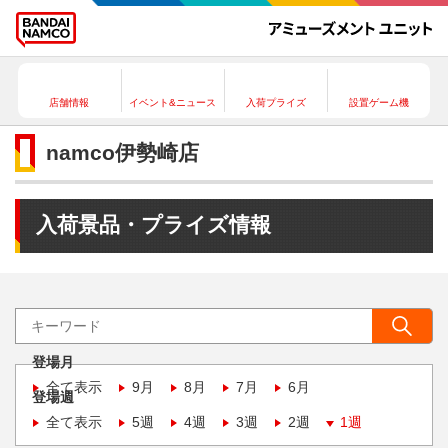
店舗情報
イベント&ニュース
入荷プライズ
設置ゲーム機
namco伊勢崎店
入荷景品・プライズ情報
登場月
全て表示
9月
8月
7月
6月
登場週
全て表示
5週
4週
3週
2週
1週