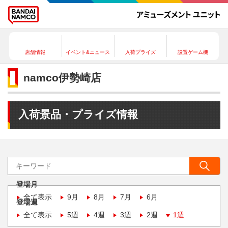
店舗情報
イベント&ニュース
入荷プライズ
設置ゲーム機
namco伊勢崎店
入荷景品・プライズ情報
登場月
全て表示
9月
8月
7月
6月
登場週
全て表示
5週
4週
3週
2週
1週