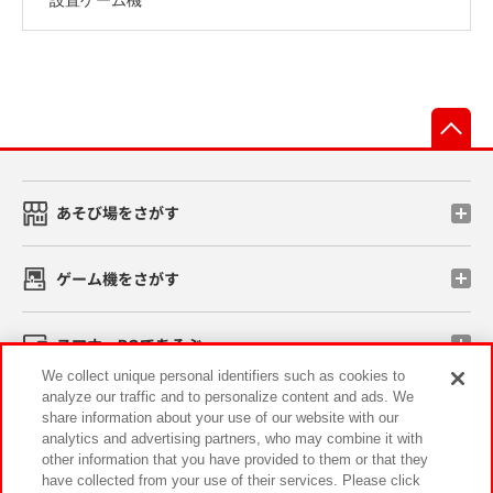
先
あそび場をさがす
ゲーム機をさがす
スマホ・PCであそぶ
We collect unique personal identifiers such as cookies to
analyze our traffic and to personalize content and ads. We
イベント・キャンペーン
share information about your use of our website with our
analytics and advertising partners, who may combine it with
other information that you have provided to them or that they
have collected from your use of their services. Please click