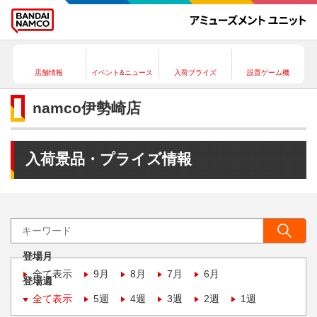
店舗情報
イベント&ニュース
入荷プライズ
設置ゲーム機
namco伊勢崎店
入荷景品・プライズ情報
登場月
全て表示
9月
8月
7月
6月
登場週
全て表示
5週
4週
3週
2週
1週