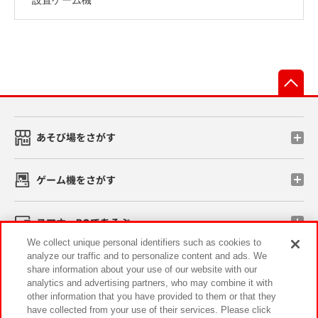
先
あそび場をさがす
ゲーム機をさがす
スマホ・PCであそぶ
We collect unique personal identifiers such as cookies to
analyze our traffic and to personalize content and ads. We
イベント・キャンペーン
share information about your use of our website with our
analytics and advertising partners, who may combine it with
other information that you have provided to them or that they
have collected from your use of their services. Please click