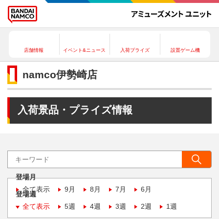
店舗情報
イベント&ニュース
入荷プライズ
設置ゲーム機
namco伊勢崎店
入荷景品・プライズ情報
登場月
全て表示
9月
8月
7月
6月
登場週
全て表示
5週
4週
3週
2週
1週