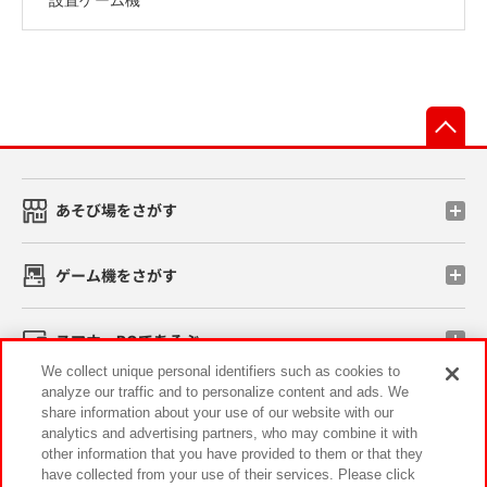
先
あそび場をさがす
ゲーム機をさがす
スマホ・PCであそぶ
We collect unique personal identifiers such as cookies to
analyze our traffic and to personalize content and ads. We
イベント・キャンペーン
share information about your use of our website with our
analytics and advertising partners, who may combine it with
other information that you have provided to them or that they
have collected from your use of their services. Please click