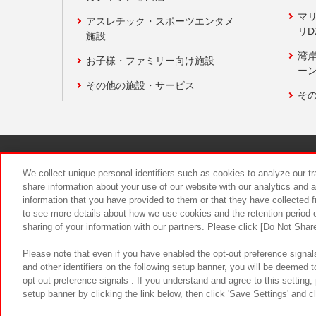
マ
アスレチック・スポーツエンタメ
リD
施設
湾
お子様・ファミリー向け施設
ーン
その他の施設・サービス
そ
関連会社
サステナビリティ
We collect unique personal identifiers such as cookies to analyze our t
share information about your use of our website with our analytics and 
information that you have provided to them or that they have collected f
食品のご提
to see more details about how we use cookies and the retention period o
sharing of your information with our partners. Please click [Do Not Shar
Please note that even if you have enabled the opt-out preference signals
and other identifiers on the following setup banner, you will be deemed 
opt-out preference signals . If you understand and agree to this setting
setup banner by clicking the link below, then click 'Save Settings' and c
©Bandai Namco Amusement Inc.
©Ba