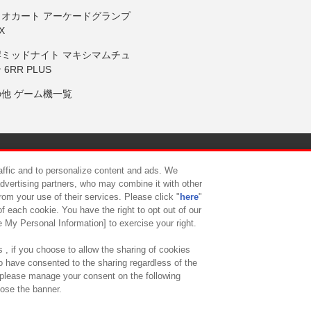
リオカート アーケードグランプ
X
岸ミッドナイト マキシマムチュ
 6RR PLUS
の他 ゲーム機一覧
サイトポリシー
プライバシーポリシー
ウェブアクセシビリティ方
raffic and to personalize content and ads. We
advertising partners, who may combine it with other
rom your use of their services. Please click "
here
"
供について
カスタマーハラスメント対応方針
よくあるご質問・
f each cookie. You have the right to opt out of our
e My Personal Information] to exercise your right.
 , if you choose to allow the sharing of cookies
to have consented to the sharing regardless of the
, please manage your consent on the following
lose the banner.
ndai Namco Amusement Lab Inc.
©Bandai Namco Experience Inc.
©HANAY