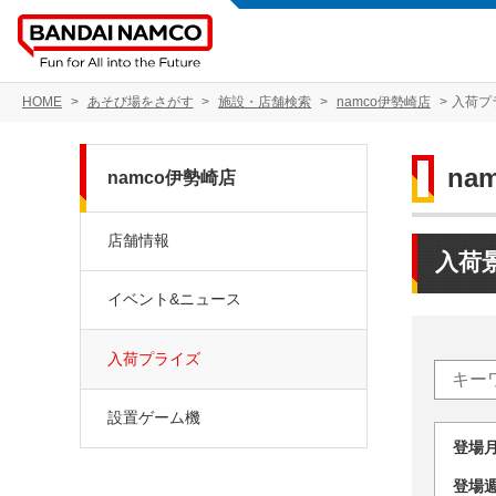
HOME
あそび場をさがす
施設・店舗検索
namco伊勢崎店
入荷プ
na
namco伊勢崎店
店舗情報
入荷
イベント&ニュース
入荷プライズ
設置ゲーム機
登場
登場