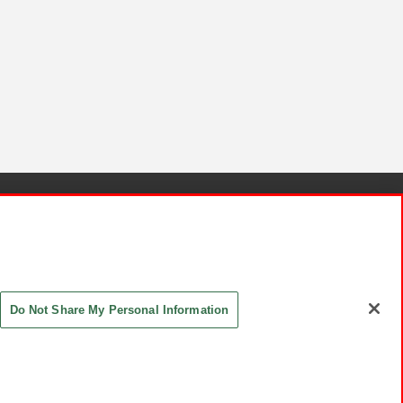
針と検証結果
お取引先さまとともに
お問い合わせ
Do Not Share My Personal Information
ASHIKI Co., Ltd. All Rights Reserved.