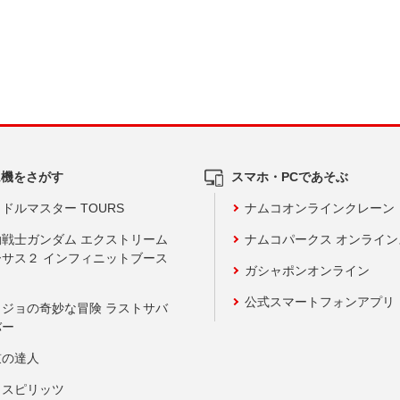
ム機をさがす
スマホ・PCであそぶ
ドルマスター TOURS
ナムコオンラインクレーン
動戦士ガンダム エクストリーム
ナムコパークス オンライ
ーサス２ インフィニットブース
ガシャポンオンライン
公式スマートフォンアプリ
ョジョの奇妙な冒険 ラストサバ
バー
鼓の達人
りスピリッツ