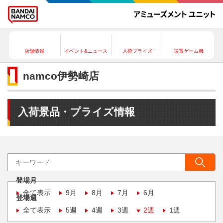
店舗情報
イベント&ニュース
入荷プライズ
設置ゲーム機
namco伊勢崎店
入荷景品・プライズ情報
登場月
全て表示
9月
8月
7月
6月
登場週
全て表示
5週
4週
3週
2週
1週