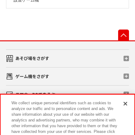
先
あそび場をさがす
ゲーム機をさがす
スマホ・PCであそぶ
We collect unique personal identifiers such as cookies to
analyze our traffic and to personalize content and ads. We
イベント・キャンペーン
share information about your use of our website with our
analytics and advertising partners, who may combine it with
other information that you have provided to them or that they
have collected from your use of their services. Please click