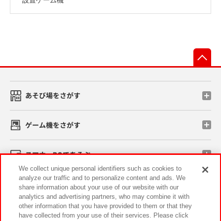
先
あそび場をさがす
ゲーム機をさがす
スマホ・PCであそぶ
We collect unique personal identifiers such as cookies to
analyze our traffic and to personalize content and ads. We
イベント・キャンペーン
share information about your use of our website with our
analytics and advertising partners, who may combine it with
other information that you have provided to them or that they
have collected from your use of their services. Please click