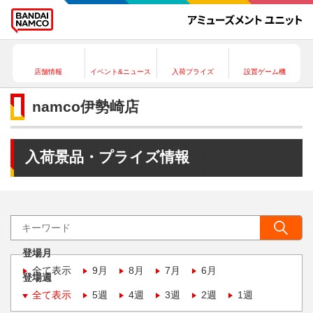
店舗情報
イベント&ニュース
入荷プライズ
設置ゲーム機
namco伊勢崎店
入荷景品・プライズ情報
登場月
全て表示
9月
8月
7月
6月
登場週
全て表示
5週
4週
3週
2週
1週