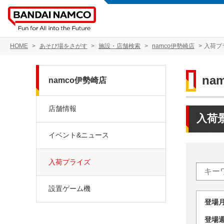
HOME
あそび場をさがす
施設・店舗検索
namco伊勢崎店
入荷プ
na
namco伊勢崎店
店舗情報
入荷
イベント&ニュース
入荷プライズ
設置ゲーム機
登場
登場