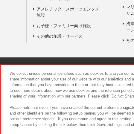
マ
アスレチック・スポーツエンタメ
リD
施設
湾
お子様・ファミリー向け施設
ーン
その他の施設・サービス
そ
関連会社
サステナビリティ
We collect unique personal identifiers such as cookies to analyze our t
share information about your use of our website with our analytics and 
information that you have provided to them or that they have collected f
食品のご提
to see more details about how we use cookies and the retention period o
sharing of your information with our partners. Please click [Do Not Shar
Please note that even if you have enabled the opt-out preference signals
and other identifiers on the following setup banner, you will be deemed 
opt-out preference signals . If you understand and agree to this setting
setup banner by clicking the link below, then click 'Save Settings' and c
©Bandai Namco Amusement Inc.
©Ba