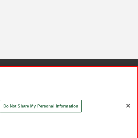
針と検証結果
お取引先さまとともに
お問い合わせ
Do Not Share My Personal Information
ASHIKI Co., Ltd. All Rights Reserved.