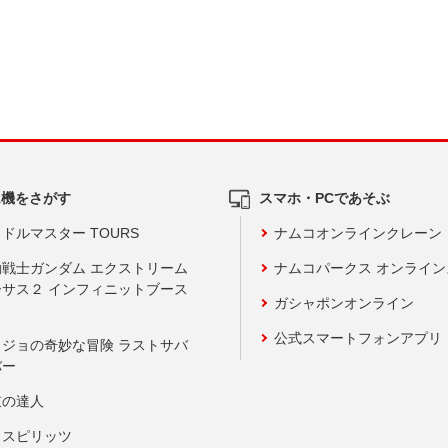
ム機をさがす
スマホ・PCであそぶ
ドルマスター TOURS
ナムコオンラインクレーン
動戦士ガンダム エクストリーム
ナムコパークス オンライ
ーサス２ インフィニットブース
ガシャポンオンライン
公式スマートフォンアプリ
ョジョの奇妙な冒険 ラストサバ
バー
鼓の達人
りスピリッツ