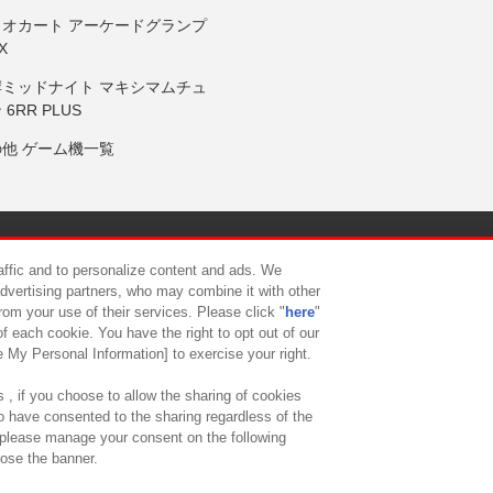
リオカート アーケードグランプ
X
岸ミッドナイト マキシマムチュ
 6RR PLUS
の他 ゲーム機一覧
サイトポリシー
プライバシーポリシー
ウェブアクセシビリティ方
raffic and to personalize content and ads. We
advertising partners, who may combine it with other
rom your use of their services. Please click "
here
"
供について
カスタマーハラスメント対応方針
よくあるご質問・
f each cookie. You have the right to opt out of our
e My Personal Information] to exercise your right.
 , if you choose to allow the sharing of cookies
to have consented to the sharing regardless of the
, please manage your consent on the following
lose the banner.
ndai Namco Amusement Lab Inc.
©Bandai Namco Experience Inc.
©HANAY