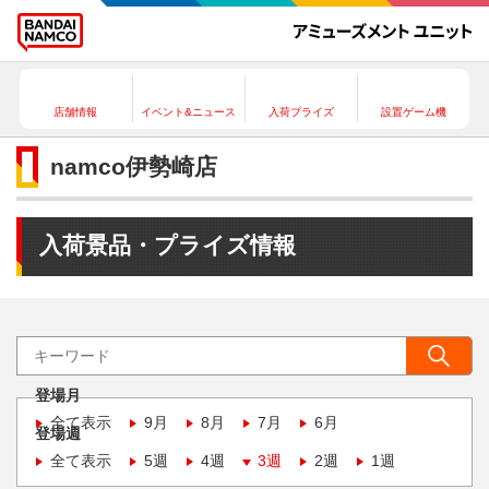
店舗情報
イベント&ニュース
入荷プライズ
設置ゲーム機
namco伊勢崎店
入荷景品・プライズ情報
登場月
全て表示
9月
8月
7月
6月
登場週
全て表示
5週
4週
3週
2週
1週