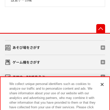
先
あそび場をさがす
ゲーム機をさがす
スマホ・PCであそぶ
We collect unique personal identifiers such as cookies to
analyze our traffic and to personalize content and ads. We
イベント・キャンペーン
share information about your use of our website with our
analytics and advertising partners, who may combine it with
other information that you have provided to them or that they
have collected from your use of their services. Please click