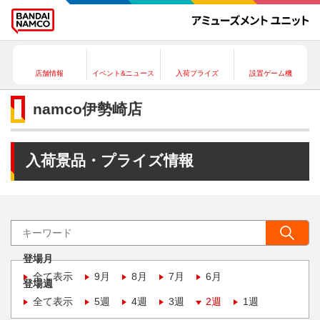
店舗情報
イベント&ニュース
入荷プライズ
設置ゲーム機
namco伊勢崎店
入荷景品・プライズ情報
登場月
全て表示
9月
8月
7月
6月
登場週
全て表示
5週
4週
3週
2週
1週