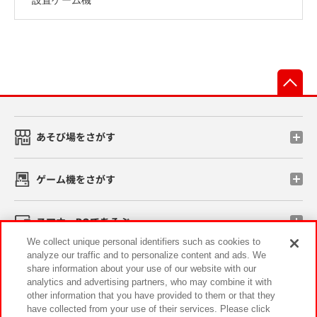
先
あそび場をさがす
ゲーム機をさがす
スマホ・PCであそぶ
We collect unique personal identifiers such as cookies to
analyze our traffic and to personalize content and ads. We
イベント・キャンペーン
share information about your use of our website with our
analytics and advertising partners, who may combine it with
other information that you have provided to them or that they
have collected from your use of their services. Please click