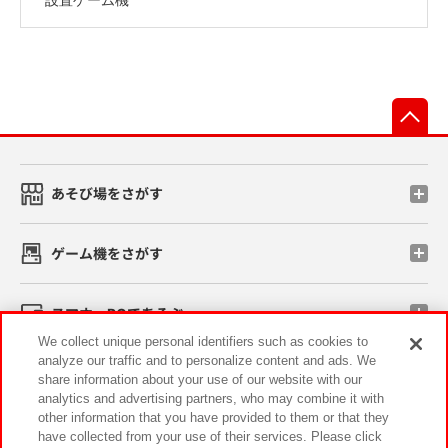
先
あそび場をさがす
ゲーム機をさがす
スマホ・PCであそぶ
We collect unique personal identifiers such as cookies to
analyze our traffic and to personalize content and ads. We
イベント・キャンペーン
share information about your use of our website with our
analytics and advertising partners, who may combine it with
other information that you have provided to them or that they
have collected from your use of their services. Please click