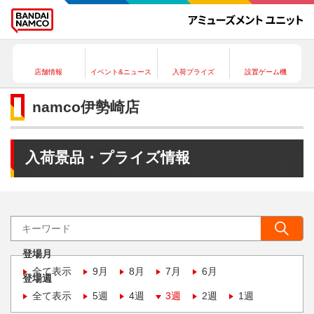
店舗情報
イベント&ニュース
入荷プライズ
設置ゲーム機
namco伊勢崎店
入荷景品・プライズ情報
登場月
全て表示
9月
8月
7月
6月
登場週
全て表示
5週
4週
3週
2週
1週