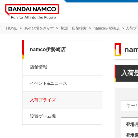
HOME
あそび場をさがす
施設・店舗検索
namco伊勢崎店
入荷プ
na
namco伊勢崎店
店舗情報
入荷
イベント&ニュース
入荷プライズ
設置ゲーム機
登場
登場