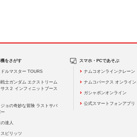
ム機をさがす
スマホ・PCであそぶ
ドルマスター TOURS
ナムコオンラインクレーン
動戦士ガンダム エクストリーム
ナムコパークス オンライ
ーサス２ インフィニットブース
ガシャポンオンライン
公式スマートフォンアプリ
ョジョの奇妙な冒険 ラストサバ
バー
鼓の達人
りスピリッツ