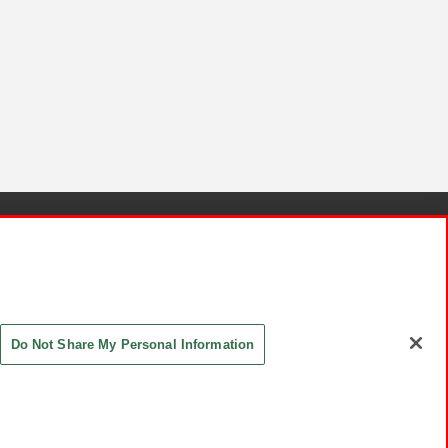
針と検証結果
お取引先さまとともに
お問い合わせ
Do Not Share My Personal Information
ASHIKI Co., Ltd. All Rights Reserved.