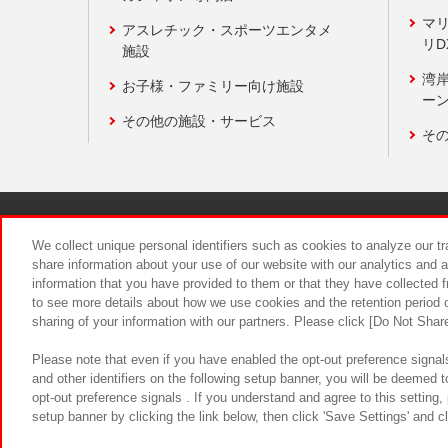
マ
アスレチック・スポーツエンタメ
リD
施設
湾
お子様・ファミリー向け施設
ーン
その他の施設・サービス
そ
関連会社
サステナビリティ
We collect unique personal identifiers such as cookies to analyze our t
share information about your use of our website with our analytics and 
information that you have provided to them or that they have collected f
食品のご提
to see more details about how we use cookies and the retention period o
sharing of your information with our partners. Please click [Do Not Shar
Please note that even if you have enabled the opt-out preference signals
and other identifiers on the following setup banner, you will be deemed 
opt-out preference signals . If you understand and agree to this setting
setup banner by clicking the link below, then click 'Save Settings' and c
©Bandai Namco Amusement Inc.
©Ba