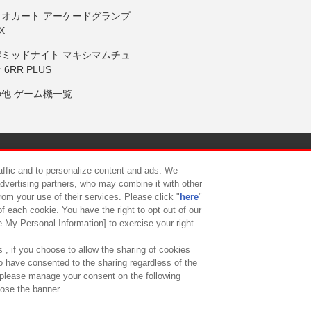
リオカート アーケードグランプ
X
岸ミッドナイト マキシマムチュ
 6RR PLUS
の他 ゲーム機一覧
サイトポリシー
プライバシーポリシー
ウェブアクセシビリティ方
raffic and to personalize content and ads. We
advertising partners, who may combine it with other
rom your use of their services. Please click "
here
"
供について
カスタマーハラスメント対応方針
よくあるご質問・
f each cookie. You have the right to opt out of our
e My Personal Information] to exercise your right.
 , if you choose to allow the sharing of cookies
to have consented to the sharing regardless of the
, please manage your consent on the following
lose the banner.
ndai Namco Amusement Lab Inc.
©Bandai Namco Experience Inc.
©HANAY