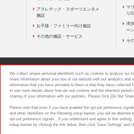
マ
アスレチック・スポーツエンタメ
リD
施設
湾
お子様・ファミリー向け施設
ーン
その他の施設・サービス
そ
関連会社
サステナビリティ
We collect unique personal identifiers such as cookies to analyze our t
share information about your use of our website with our analytics and 
information that you have provided to them or that they have collected f
食品のご提
to see more details about how we use cookies and the retention period o
sharing of your information with our partners. Please click [Do Not Shar
Please note that even if you have enabled the opt-out preference signals
and other identifiers on the following setup banner, you will be deemed 
opt-out preference signals . If you understand and agree to this setting
setup banner by clicking the link below, then click 'Save Settings' and c
©Bandai Namco Amusement Inc.
©Ba