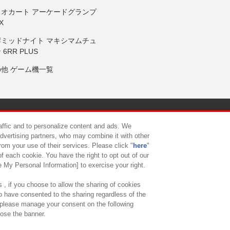
リオカート アーケードグランプ
X
岸ミッドナイト マキシマムチュ
 6RR PLUS
の他 ゲーム機一覧
サイトポリシー
プライバシーポリシー
ウェブアクセシビリティ方
raffic and to personalize content and ads. We
advertising partners, who may combine it with other
rom your use of their services. Please click "
here
"
供について
カスタマーハラスメント対応方針
よくあるご質問・
f each cookie. You have the right to opt out of our
e My Personal Information] to exercise your right.
 , if you choose to allow the sharing of cookies
to have consented to the sharing regardless of the
, please manage your consent on the following
lose the banner.
ndai Namco Amusement Lab Inc.
©Bandai Namco Experience Inc.
©HANAY