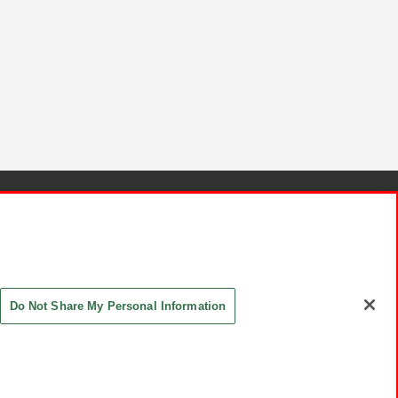
針と検証結果
お取引先さまとともに
お問い合わせ
Do Not Share My Personal Information
ASHIKI Co., Ltd. All Rights Reserved.