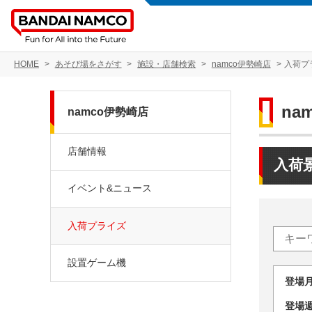
HOME
あそび場をさがす
施設・店舗検索
namco伊勢崎店
入荷プ
na
namco伊勢崎店
店舗情報
入荷
イベント&ニュース
入荷プライズ
設置ゲーム機
登場
登場