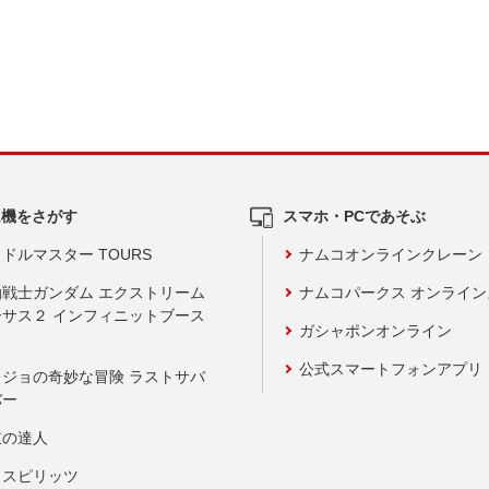
ム機をさがす
スマホ・PCであそぶ
ドルマスター TOURS
ナムコオンラインクレーン
動戦士ガンダム エクストリーム
ナムコパークス オンライ
ーサス２ インフィニットブース
ガシャポンオンライン
公式スマートフォンアプリ
ョジョの奇妙な冒険 ラストサバ
バー
鼓の達人
りスピリッツ