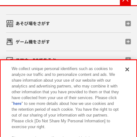
あそび場をさがす
ゲーム機をさがす
スマホ・PCであそぶ
We collect unique personal identifiers such as cookies to
analyze our traffic and to personalize content and ads. We
イベント・キャンペーン
share information about your use of our website with our
analytics and advertising partners, who may combine it with
other information that you have provided to them or that they
have collected from your use of their services. Please click
"
here
" to see more details about how we use cookies and
関連会社
サステナビリティ
サイトポリシー
the retention period of each cookie. You have the right to opt
out of our sharing of your information with our partners.
プライバシーポリシー
ウェブアクセシビリティ方針と検証結果
Please click [Do Not Share My Personal Information] to
exercise your right.
お取引先さまとともに
食品のご提供について