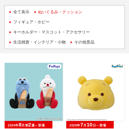
全て表示
ぬいぐるみ・クッション
フィギュア・ホビー
キーホルダー・マスコット・アクセサリー
生活雑貨・インテリア・小物
その他景品
8
2
7
10
2026年
月第
週～登場
2026年
月
日～登場