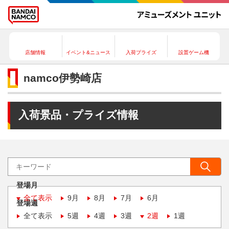
店舗情報
イベント&ニュース
入荷プライズ
設置ゲーム機
namco伊勢崎店
入荷景品・プライズ情報
登場月
全て表示
9月
8月
7月
6月
登場週
全て表示
5週
4週
3週
2週
1週