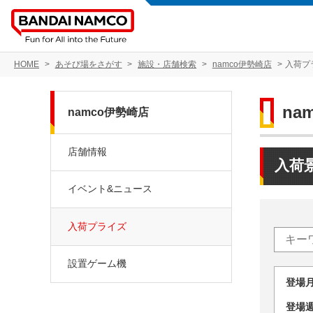
HOME
あそび場をさがす
施設・店舗検索
namco伊勢崎店
入荷プ
na
namco伊勢崎店
店舗情報
入荷
イベント&ニュース
入荷プライズ
設置ゲーム機
登場
登場