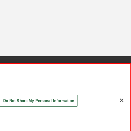
針と検証結果
お取引先さまとともに
お問い合わせ
Do Not Share My Personal Information
ASHIKI Co., Ltd. All Rights Reserved.