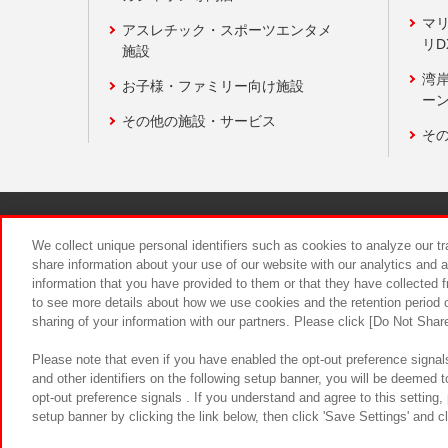
マ
アスレチック・スポーツエンタメ
リD
施設
湾
お子様・ファミリー向け施設
ーン
その他の施設・サービス
そ
関連会社
サステナビリティ
We collect unique personal identifiers such as cookies to analyze our t
share information about your use of our website with our analytics and 
information that you have provided to them or that they have collected f
食品のご提
to see more details about how we use cookies and the retention period o
sharing of your information with our partners. Please click [Do Not Shar
Please note that even if you have enabled the opt-out preference signals
and other identifiers on the following setup banner, you will be deemed 
opt-out preference signals . If you understand and agree to this setting
setup banner by clicking the link below, then click 'Save Settings' and c
©Bandai Namco Amusement Inc.
©Ba