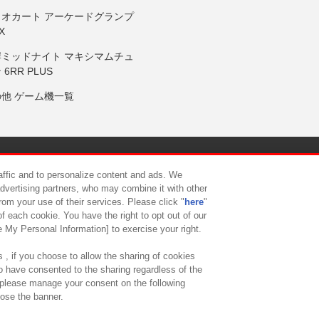
リオカート アーケードグランプ
X
岸ミッドナイト マキシマムチュ
 6RR PLUS
の他 ゲーム機一覧
サイトポリシー
プライバシーポリシー
ウェブアクセシビリティ方
raffic and to personalize content and ads. We
advertising partners, who may combine it with other
rom your use of their services. Please click "
here
"
供について
カスタマーハラスメント対応方針
よくあるご質問・
f each cookie. You have the right to opt out of our
e My Personal Information] to exercise your right.
 , if you choose to allow the sharing of cookies
to have consented to the sharing regardless of the
, please manage your consent on the following
lose the banner.
ndai Namco Amusement Lab Inc.
©Bandai Namco Experience Inc.
©HANAY