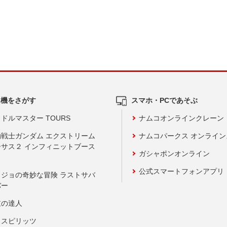
ム機をさがす
スマホ・PCであそぶ
ドルマスター TOURS
ナムコオンラインクレーン
動戦士ガンダム エクストリーム
ナムコパークス オンライ
ーサス２ インフィニットブース
ガシャポンオンライン
公式スマートフォンアプリ
ョジョの奇妙な冒険 ラストサバ
バー
鼓の達人
りスピリッツ