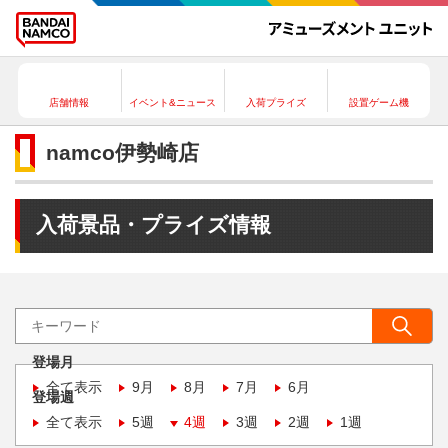
店舗情報
イベント&ニュース
入荷プライズ
設置ゲーム機
namco伊勢崎店
入荷景品・プライズ情報
登場月
全て表示
9月
8月
7月
6月
登場週
全て表示
5週
4週
3週
2週
1週