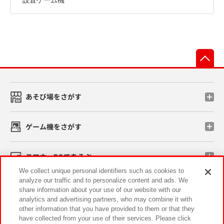
先
あそび場をさがす
ゲーム機をさがす
スマホ・PCであそぶ
We collect unique personal identifiers such as cookies to
analyze our traffic and to personalize content and ads. We
イベント・キャンペーン
share information about your use of our website with our
analytics and advertising partners, who may combine it with
other information that you have provided to them or that they
have collected from your use of their services. Please click