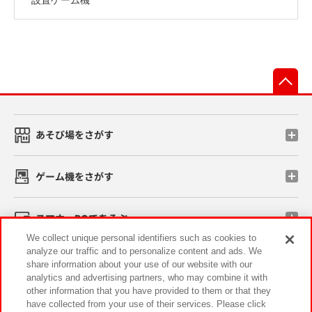
先
あそび場をさがす
ゲーム機をさがす
スマホ・PCであそぶ
We collect unique personal identifiers such as cookies to
analyze our traffic and to personalize content and ads. We
イベント・キャンペーン
share information about your use of our website with our
analytics and advertising partners, who may combine it with
other information that you have provided to them or that they
have collected from your use of their services. Please click