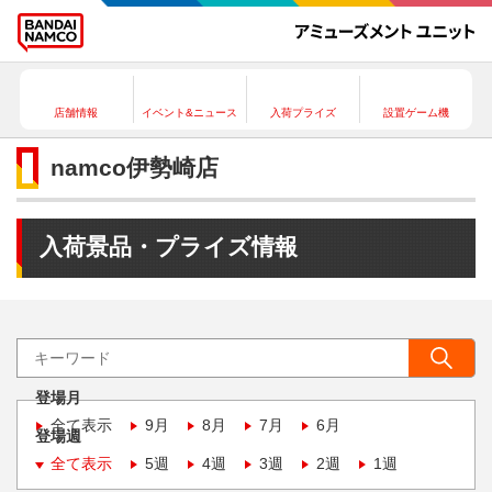
店舗情報
イベント&ニュース
入荷プライズ
設置ゲーム機
namco伊勢崎店
入荷景品・プライズ情報
登場月
全て表示
9月
8月
7月
6月
登場週
全て表示
5週
4週
3週
2週
1週