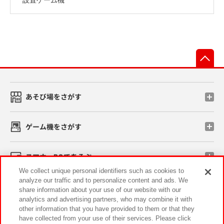
先
あそび場をさがす
ゲーム機をさがす
スマホ・PCであそぶ
We collect unique personal identifiers such as cookies to
analyze our traffic and to personalize content and ads. We
イベント・キャンペーン
share information about your use of our website with our
analytics and advertising partners, who may combine it with
other information that you have provided to them or that they
have collected from your use of their services. Please click