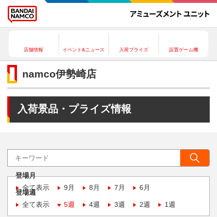
店舗情報
イベント&ニュース
入荷プライズ
設置ゲーム機
namco伊勢崎店
入荷景品・プライズ情報
登場月
全て表示
9月
8月
7月
6月
登場週
全て表示
5週
4週
3週
2週
1週