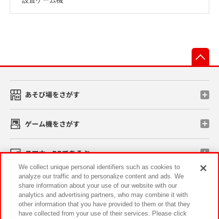
先
あそび場をさがす
ゲーム機をさがす
スマホ・PCであそぶ
We collect unique personal identifiers such as cookies to
analyze our traffic and to personalize content and ads. We
イベント・キャンペーン
share information about your use of our website with our
analytics and advertising partners, who may combine it with
other information that you have provided to them or that they
have collected from your use of their services. Please click