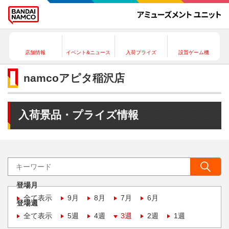
店舗情報
イベント&ニュース
入荷プライズ
設置ゲーム機
namcoアピタ稲沢店
入荷景品・プライズ情報
登場月
全て表示
9月
8月
7月
6月
登場週
全て表示
5週
4週
3週
2週
1週