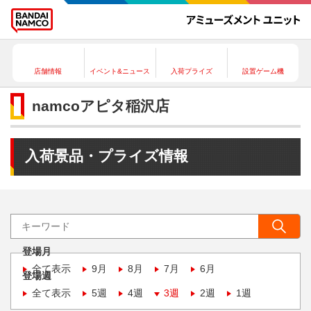
店舗情報
イベント&ニュース
入荷プライズ
設置ゲーム機
namcoアピタ稲沢店
入荷景品・プライズ情報
登場月
全て表示
9月
8月
7月
6月
登場週
全て表示
5週
4週
3週
2週
1週