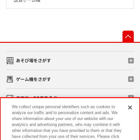
先
あそび場をさがす
ゲーム機をさがす
スマホ・PCであそぶ
We collect unique personal identifiers such as cookies to
analyze our traffic and to personalize content and ads. We
イベント・キャンペーン
share information about your use of our website with our
analytics and advertising partners, who may combine it with
other information that you have provided to them or that they
have collected from your use of their services. Please click