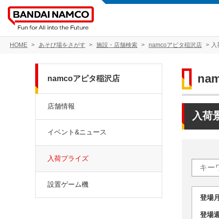
HOME
あそび場をさがす
施設・店舗検索
namcoアピタ稲沢店
入
na
namcoアピタ稲沢店
店舗情報
入荷
イベント&ニュース
入荷プライズ
設置ゲーム機
登場
登場