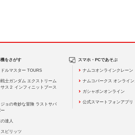
ム機をさがす
スマホ・PCであそぶ
ドルマスター TOURS
ナムコオンラインクレーン
動戦士ガンダム エクストリーム
ナムコパークス オンライ
ーサス２ インフィニットブース
ガシャポンオンライン
公式スマートフォンアプリ
ョジョの奇妙な冒険 ラストサバ
バー
鼓の達人
りスピリッツ