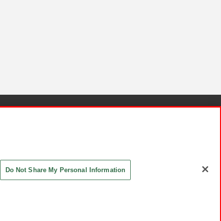
針と検証結果
お取引先さまとともに
お問い合わせ
Do Not Share My Personal Information
ASHIKI Co., Ltd. All Rights Reserved.