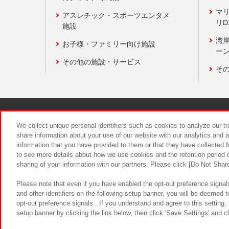
マ
アスレチック・スポーツエンタメ
リD
施設
湾
お子様・ファミリー向け施設
ーン
その他の施設・サービス
そ
関連会社
サステナビリティ
We collect unique personal identifiers such as cookies to analyze our t
share information about your use of our website with our analytics and 
information that you have provided to them or that they have collected f
食品のご提
to see more details about how we use cookies and the retention period o
sharing of your information with our partners. Please click [Do Not Shar
Please note that even if you have enabled the opt-out preference signals
and other identifiers on the following setup banner, you will be deemed 
opt-out preference signals . If you understand and agree to this setting
setup banner by clicking the link below, then click 'Save Settings' and c
©Bandai Namco Amusement Inc.
©Ba