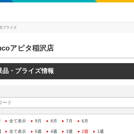
荷プライズ
mcoアピタ稲沢店
景品・プライズ情報
月
全て表示
9月
8月
7月
6月
週
全て表示
5週
4週
3週
2週
1週