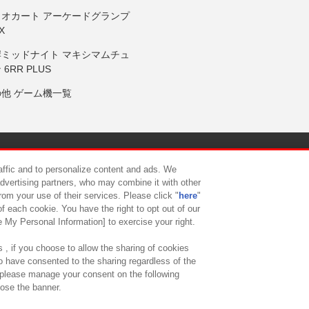
リオカート アーケードグランプ
X
岸ミッドナイト マキシマムチュ
 6RR PLUS
の他 ゲーム機一覧
サイトポリシー
プライバシーポリシー
ウェブアクセシビリティ方
raffic and to personalize content and ads. We
advertising partners, who may combine it with other
rom your use of their services. Please click "
here
"
供について
カスタマーハラスメント対応方針
よくあるご質問・
f each cookie. You have the right to opt out of our
e My Personal Information] to exercise your right.
 , if you choose to allow the sharing of cookies
to have consented to the sharing regardless of the
, please manage your consent on the following
lose the banner.
ndai Namco Amusement Lab Inc.
©Bandai Namco Experience Inc.
©HANAY