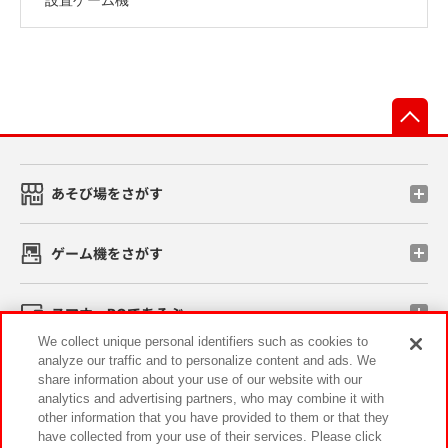
先
あそび場をさがす
ゲーム機をさがす
スマホ・PCであそぶ
We collect unique personal identifiers such as cookies to
analyze our traffic and to personalize content and ads. We
イベント・キャンペーン
share information about your use of our website with our
analytics and advertising partners, who may combine it with
other information that you have provided to them or that they
have collected from your use of their services. Please click