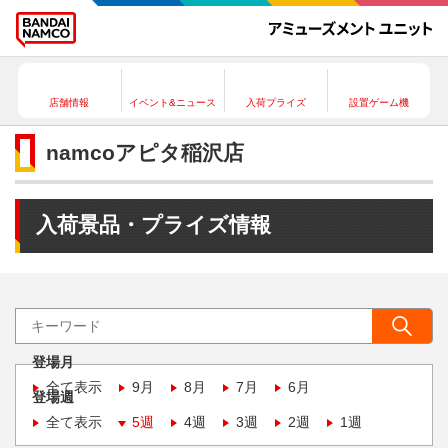
店舗情報
イベント&ニュース
入荷プライズ
設置ゲーム機
namcoアピタ稲沢店
入荷景品・プライズ情報
登場月
全て表示
9月
8月
7月
6月
登場週
全て表示
5週
4週
3週
2週
1週