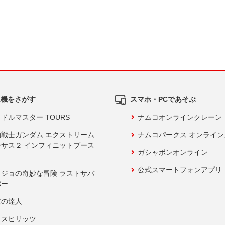
ム機をさがす
スマホ・PCであそぶ
ドルマスター TOURS
ナムコオンラインクレーン
動戦士ガンダム エクストリーム
ナムコパークス オンライ
ーサス２ インフィニットブース
ガシャポンオンライン
公式スマートフォンアプリ
ョジョの奇妙な冒険 ラストサバ
バー
鼓の達人
りスピリッツ