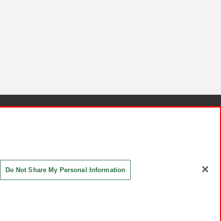
針と検証結果
お取引先さまとともに
お問い合わせ
Do Not Share My Personal Information
ASHIKI Co., Ltd. All Rights Reserved.