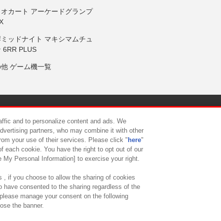
リオカート アーケードグランプ
X
岸ミッドナイト マキシマムチュ
 6RR PLUS
の他 ゲーム機一覧
サイトポリシー
プライバシーポリシー
ウェブアクセシビリティ方
raffic and to personalize content and ads. We
advertising partners, who may combine it with other
rom your use of their services. Please click "
here
"
供について
カスタマーハラスメント対応方針
よくあるご質問・
f each cookie. You have the right to opt out of our
e My Personal Information] to exercise your right.
 , if you choose to allow the sharing of cookies
to have consented to the sharing regardless of the
, please manage your consent on the following
lose the banner.
ndai Namco Amusement Lab Inc.
©Bandai Namco Experience Inc.
©HANAY