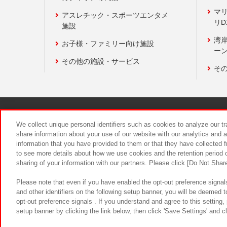
マ
アスレチック・スポーツエンタメ
リD
施設
湾
お子様・ファミリー向け施設
ーン
その他の施設・サービス
そ
関連会社
サステナビリティ
We collect unique personal identifiers such as cookies to analyze our t
share information about your use of our website with our analytics and 
information that you have provided to them or that they have collected f
食品のご提
to see more details about how we use cookies and the retention period o
sharing of your information with our partners. Please click [Do Not Shar
Please note that even if you have enabled the opt-out preference signals
and other identifiers on the following setup banner, you will be deemed 
opt-out preference signals . If you understand and agree to this setting
setup banner by clicking the link below, then click 'Save Settings' and c
©Bandai Namco Amusement Inc.
©Ba