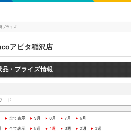
荷プライズ
mcoアピタ稲沢店
景品・プライズ情報
月
全て表示
9月
8月
7月
6月
週
全て表示
5週
4週
3週
2週
1週