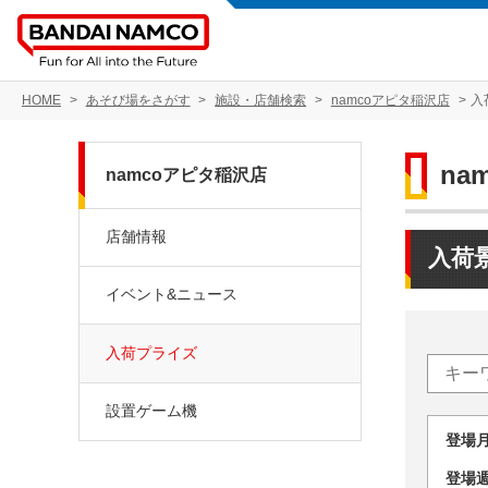
HOME
あそび場をさがす
施設・店舗検索
namcoアピタ稲沢店
入
na
namcoアピタ稲沢店
店舗情報
入荷
イベント&ニュース
入荷プライズ
設置ゲーム機
登場
登場