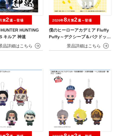
2
8
2
月第
週～登場
2026年
月第
週～登場
HUNTER HUNTING
僕のヒーローアカデミア Fluffy
ES キルア 神速
Puffy～デクシープ＆バクドッグ
＆オールマイゴート～
2
8
2