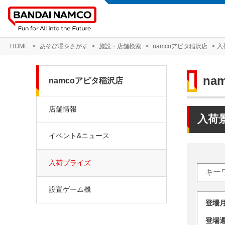
HOME
あそび場をさがす
施設・店舗検索
namcoアピタ稲沢店
入
na
namcoアピタ稲沢店
店舗情報
入荷
イベント&ニュース
入荷プライズ
設置ゲーム機
登場
登場