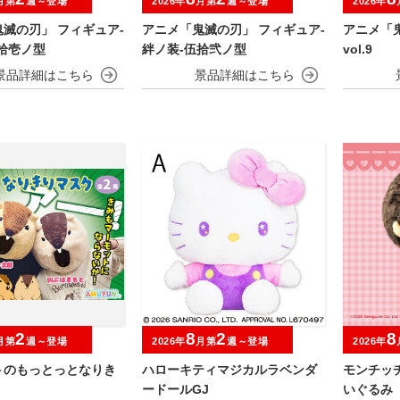
月第
週～登場
2026年
月第
週～登場
2026年
滅の刃」 フィギュア-
アニメ「鬼滅の刃」 フィギュア-
アニメ「
拾壱ノ型
絆ノ装-伍拾弐ノ型
vol.9
2
8
2
8
月第
週～登場
2026年
月第
週～登場
2026年
トのもっとっとなりき
ハローキティマジカルラベンダ
モンチッ
ードールGJ
いぐるみ