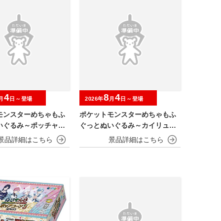
4
8
4
月
日～登場
2026年
月
日～登場
モンスターめちゃもふ
ポケットモンスターめちゃもふ
いぐるみ～ポッチャマ
ぐっとぬいぐるみ～カイリュー
～