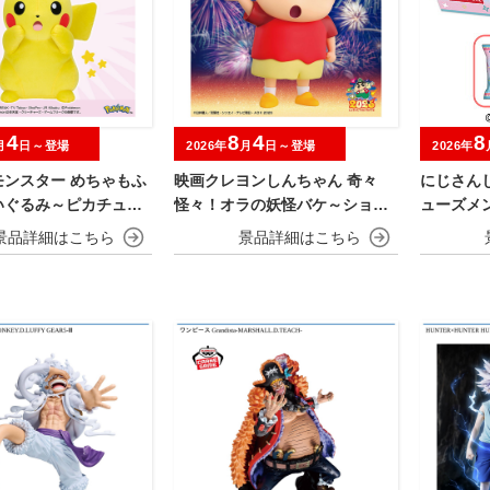
4
8
4
8
月
日～登場
2026年
月
日～登場
2026年
モンスター めちゃもふ
映画クレヨンしんちゃん 奇々
にじさん
いぐるみ～ピカチュウ
怪々！オラの妖怪バケ～ション
ューズメ
er.
おおきなSOFVIMATES～野原し
んのすけ～