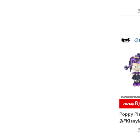
8
2026年
Poppy P
み”KissyM
ds”