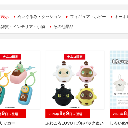
て表示
ぬいぐるみ・クッション
フィギュア・ホビー
キーホ
活雑貨・インテリア・小物
その他景品
9
8
9
8
月
日～登場
2026年
月
日～登場
2026年
クリッカー
ふわころLOVOTプルバックぬい
しろいぬ