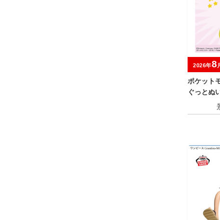
8
2026年
ポケット
ぐっとぬ
～びっくりv