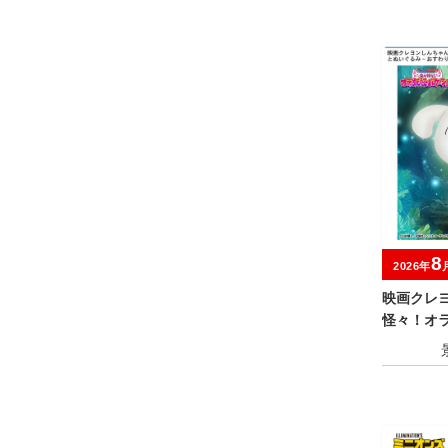
8
2026年
映画クレ
怪々！オ
めちゃも
おすわり