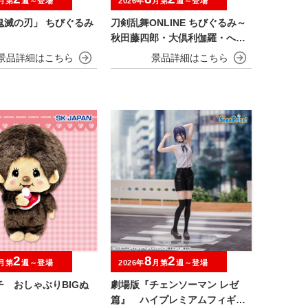
月第
週～登場
2026年
月第
週～登場
鬼滅の刃」 ちびぐるみ
刀剣乱舞ONLINE ちびぐるみ～
秋田藤四郎・大倶利伽羅・へし
切長谷部・獅子王・火車切～
2
8
2
月第
週～登場
2026年
月第
週～登場
チ おしゃぶりBIGぬ
劇場版『チェンソーマン レゼ
篇』 ハイプレミアムフィギュ