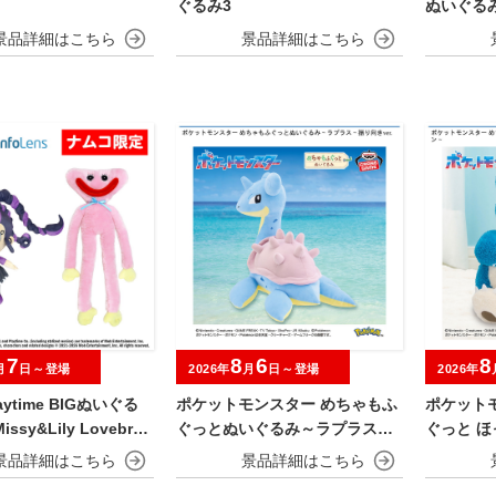
ぐるみ3
ぬいぐる
7
8
6
8
月
日～登場
2026年
月
日～登場
2026年
laytime BIGぬいぐる
ポケットモンスター めちゃもふ
ポケット
issy&Lily Lovebrai
ぐっとぬいぐるみ～ラプラス～
ぐっと 
振り向きver.
るみ～カ