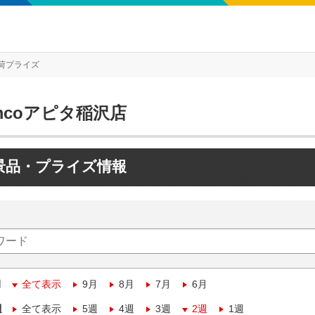
荷プライズ
mcoアピタ稲沢店
景品・プライズ情報
月
全て表示
9月
8月
7月
6月
週
全て表示
5週
4週
3週
2週
1週