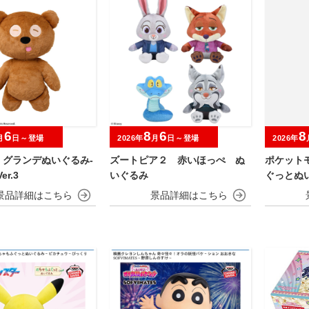
6
8
6
8
月
日～登場
2026年
月
日～登場
2026年
 グランデぬいぐるみ‐
ズートピア２ 赤いほっぺ ぬ
ポケット
r.3
いぐるみ
ぐっとぬ
～