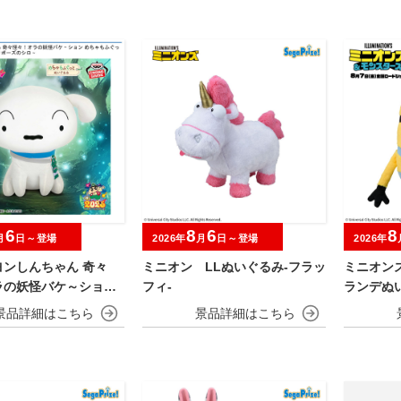
6
8
6
8
月
日～登場
2026年
月
日～登場
2026年
ヨンしんちゃん 奇々
ミニオン LLぬいぐるみ‐フラッ
ミニオン
ラの妖怪バケ～ション
フィ‐
ランデぬい
ふぐっとぬいぐるみ～
ポーズのシロ～