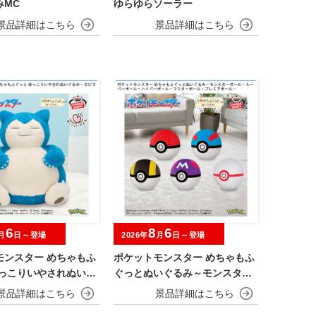
みMC
ゆらゆらソーラー
6
8
6
月
日～登場
2026年
月
日～登場
モンスター めちゃもふ
ポケットモンスター めちゃもふ
ほっこりいやされぬいぐ
ぐっとぬいぐるみ～モンスター
ビゴン～
ボール・スーパーボール・ハイ
パーボール・マスターボール・