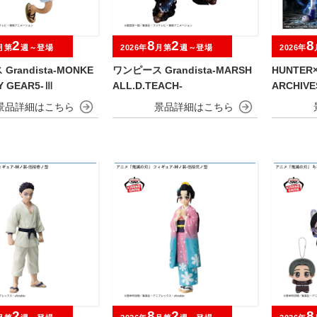
2
8
2
8
月第
週～登場
2026年
月第
週～登場
2026年
randista-MONKE
ワンピース Grandista-MARSH
HUNTER×
FY GEAR5-Ⅲ
ALL.D.TEACH-
ARCHIV
2
8
2
8