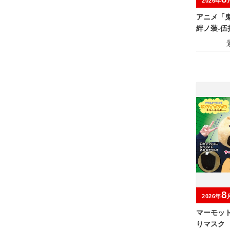
2026年
アニメ「鬼
絆ノ装-伍
8
2026年
マーモッ
りマスク