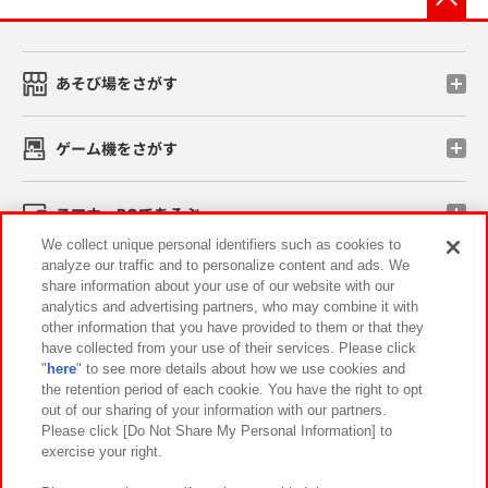
あそび場をさがす
ゲーム機をさがす
スマホ・PCであそぶ
We collect unique personal identifiers such as cookies to
analyze our traffic and to personalize content and ads. We
イベント・キャンペーン
share information about your use of our website with our
analytics and advertising partners, who may combine it with
other information that you have provided to them or that they
have collected from your use of their services. Please click
"
here
" to see more details about how we use cookies and
関連会社
サステナビリティ
サイトポリシー
the retention period of each cookie. You have the right to opt
out of our sharing of your information with our partners.
プライバシーポリシー
ウェブアクセシビリティ方針と検証結果
Please click [Do Not Share My Personal Information] to
exercise your right.
お取引先さまとともに
食品のご提供について