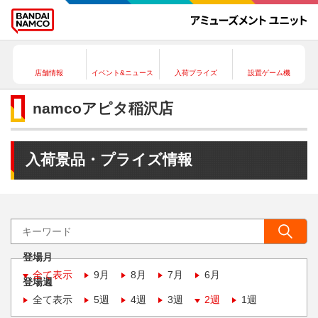
店舗情報
イベント&ニュース
入荷プライズ
設置ゲーム機
namcoアピタ稲沢店
入荷景品・プライズ情報
登場月
全て表示
9月
8月
7月
6月
登場週
全て表示
5週
4週
3週
2週
1週