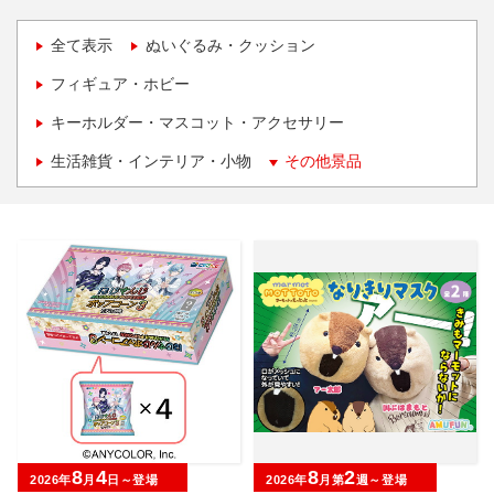
全て表示
ぬいぐるみ・クッション
フィギュア・ホビー
キーホルダー・マスコット・アクセサリー
生活雑貨・インテリア・小物
その他景品
8
4
8
2
2026年
月
日～登場
2026年
月第
週～登場