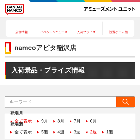
店舗情報
イベント&ニュース
入荷プライズ
設置ゲーム機
namcoアピタ稲沢店
入荷景品・プライズ情報
登場月
全て表示
9月
8月
7月
6月
登場週
全て表示
5週
4週
3週
2週
1週