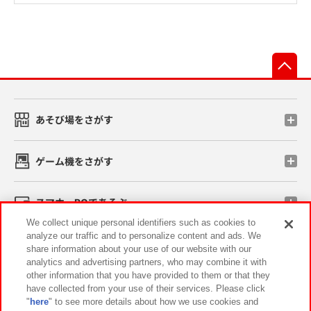
先
あそび場をさがす
ゲーム機をさがす
スマホ・PCであそぶ
We collect unique personal identifiers such as cookies to
analyze our traffic and to personalize content and ads. We
イベント・キャンペーン
share information about your use of our website with our
analytics and advertising partners, who may combine it with
other information that you have provided to them or that they
have collected from your use of their services. Please click
"
here
" to see more details about how we use cookies and
関連会社
サステナビリティ
サイトポリシー