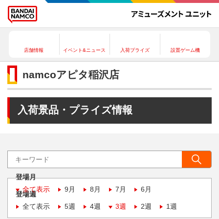
店舗情報
イベント&ニュース
入荷プライズ
設置ゲーム機
namcoアピタ稲沢店
入荷景品・プライズ情報
登場月
全て表示
9月
8月
7月
6月
登場週
全て表示
5週
4週
3週
2週
1週