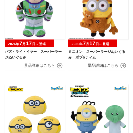
7
17
7
17
2026年
月
日～登場
2026年
月
日～登場
バズ・ライトイヤー スーパーラー
ミニオン スーパーラージぬいぐる
ジぬいぐるみ
み ボブ&ティム