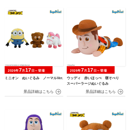
7
17
7
17
2026年
月
日～登場
2026年
月
日～登場
ミニオン ぬいぐるみ ノーマルVer.
ウッディ 赤いほっぺ 寝そべり
スーパーラージぬいぐるみ