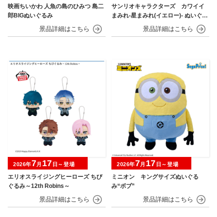
映画ちいかわ 人魚の島のひみつ 島二
サンリオキャラクターズ カワイイ
郎BIGぬいぐるみ
まみれ-星まみれ(イエロー)- ぬいぐる
み
7
17
7
17
2026年
月
日～登場
2026年
月
日～登場
エリオスライジングヒーローズ ちび
ミニオン キングサイズぬいぐる
ぐるみ～12th Robins～
み“ボブ”