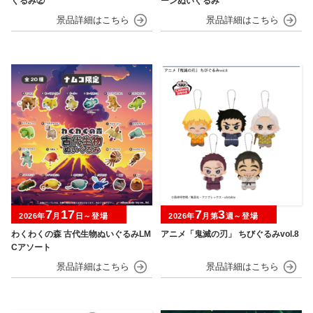
ぐるみ②
ーンぬいぐるみ
7
17
7
3
2026年
月
日～登場
2026年
月第
週～登場
わくわくの森 古代生物ぬいぐるみLM
アニメ「鬼滅の刃」 ちびぐるみvol.8
Cアソート