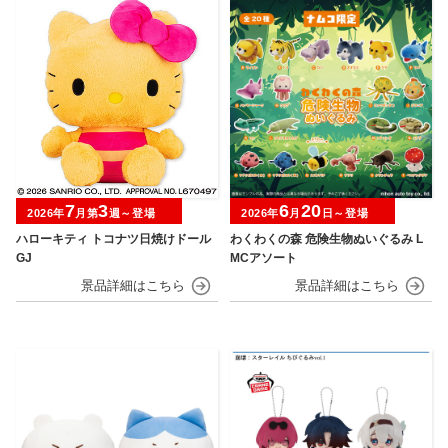
7
3
6
20
2026年
月第
週～登場
2026年
月
日～登場
ハローキティ トコナツ日焼けドール
わくわくの森 危険生物ぬいぐるみ L
GJ
MCアソート