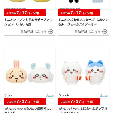
7
17
7
17
2026年
月
日～登場
2026年
月
日～登場
ミニオン プレミアムモチーフクッ
ミニオンズ＆モンスターズ Lぬいぐ
ション いろいろ顔
るみ ジェームズ&グーミー
7
17
7
17
2026年
月
日～登場
2026年
月
日～登場
ちいかわ もっちるおかお超BIGぬい
ちいかわ いっしょに食べよポップコ