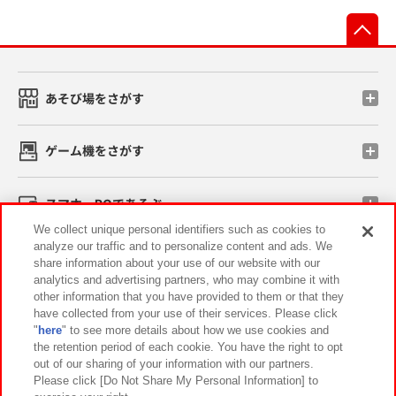
先
あそび場をさがす
ゲーム機をさがす
スマホ・PCであそぶ
We collect unique personal identifiers such as cookies to
analyze our traffic and to personalize content and ads. We
イベント・キャンペーン
share information about your use of our website with our
analytics and advertising partners, who may combine it with
other information that you have provided to them or that they
have collected from your use of their services. Please click
"
here
" to see more details about how we use cookies and
関連会社
サステナビリティ
サイトポリシー
the retention period of each cookie. You have the right to opt
out of our sharing of your information with our partners.
プライバシーポリシー
ウェブアクセシビリティ方針と検証結果
Please click [Do Not Share My Personal Information] to