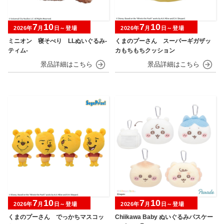
7
10
7
10
2026年
月
日～登場
2026年
月
日～登場
ミニオン 寝そべり LLぬいぐるみ‐
くまのプーさん スーパーギガザッ
ティム‐
カもちもちクッション
7
10
7
10
2026年
月
日～登場
2026年
月
日～登場
くまのプーさん でっかちマスコッ
Chiikawa Baby ぬいぐるみパスケー