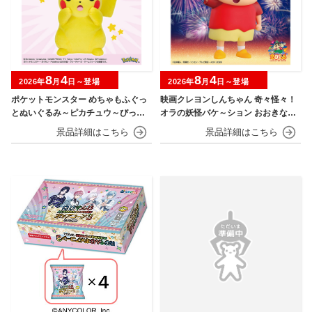
8
4
8
4
2026年
月
日～登場
2026年
月
日～登場
ポケットモンスター めちゃもふぐっ
映画クレヨンしんちゃん 奇々怪々！
とぬいぐるみ～ピカチュウ～びっく
オラの妖怪バケ～ション おおきなSO
りver.
FVIMATES～野原しんのすけ～