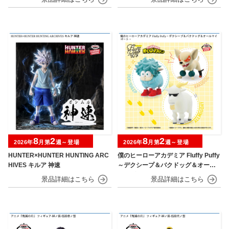
8
2
8
2
2026年
月第
週～登場
2026年
月第
週～登場
HUNTER×HUNTER HUNTING ARC
僕のヒーローアカデミア Fluffy Puffy
HIVES キルア 神速
～デクシープ＆バクドッグ＆オール
マイゴート～