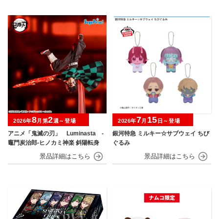
8
2
7
15
2026年
月第
週～登場
2026年
月
日～登場
アニメ「鬼滅の刃」 Luminasta ‐
銀河特急 ミルキー☆サブウェイ ちび
竈門炭治郎‐ヒノカミ神楽 斜陽転身
ぐるみ