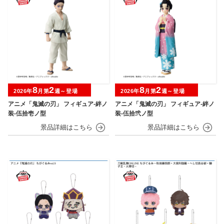
8
2
8
2
2026年
月第
週～登場
2026年
月第
週～登場
アニメ「鬼滅の刃」 フィギュア-絆ノ
アニメ「鬼滅の刃」 フィギュア-絆ノ
装-伍拾壱ノ型
装-伍拾弐ノ型