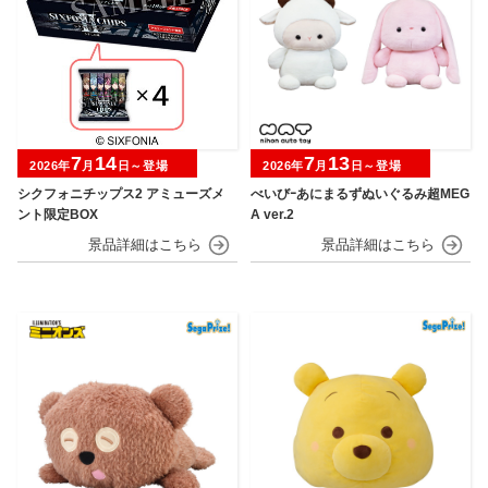
7
14
7
13
2026年
月
日～登場
2026年
月
日～登場
シクフォニチップス2 アミューズメ
べいびｰあにまるずぬいぐるみ超MEG
ント限定BOX
A ver.2