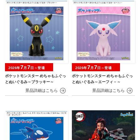
7
7
7
7
2026年
月
日～登場
2026年
月
日～登場
ポケットモンスター めちゃもふぐっ
ポケットモンスター めちゃもふぐっ
とぬいぐるみ～ブラッキー～
とぬいぐるみ～エーフィ－～