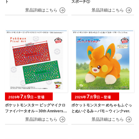
ト
スポーチ①
7
9
7
9
2026年
月
日～登場
2026年
月
日～登場
ポケットモンスター ビッグマイクロ
ポケットモンスター めちゃもふぐっ
ファイバータオル～30th Anniversar
とぬいぐるみ～パモ～ウィンクver.
y～