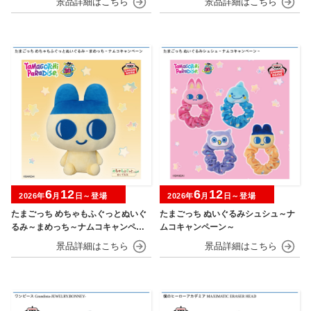
6
12
6
12
2026年
月
日～登場
2026年
月
日～登場
たまごっち めちゃもふぐっとぬいぐ
たまごっち ぬいぐるみシュシュ～ナ
るみ～まめっち～ナムコキャンペー
ムコキャンペーン～
ン