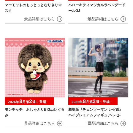
マーモットのもっとっとなりきりマ
ハローキティマジカルラベンダード
スク
ールGJ
8
2
8
2
2026年
月第
週～登場
2026年
月第
週～登場
モンチッチ おしゃぶりBIGぬいぐる
劇場版『チェンソーマン レゼ篇』
み
ハイプレミアムフィギュア‐レゼ‐