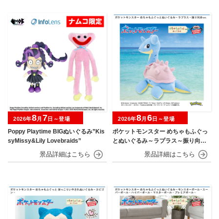
8
7
8
6
2026年
月
日～登場
2026年
月
日～登場
Poppy Playtime BIGぬいぐるみ”Kis
ポケットモンスター めちゃもふぐっ
syMissy&Lily Lovebraids”
とぬいぐるみ～ラプラス～振り向きv
er.