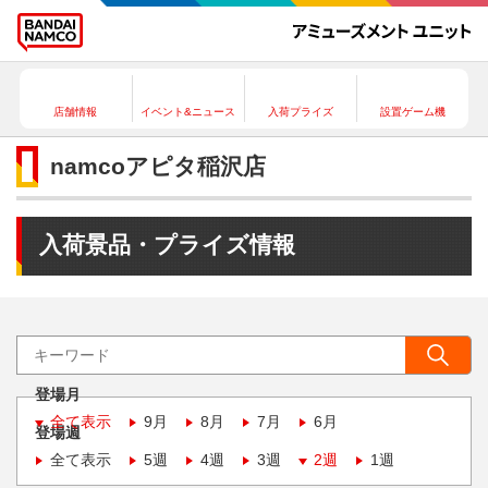
店舗情報
イベント&ニュース
入荷プライズ
設置ゲーム機
namcoアピタ稲沢店
入荷景品・プライズ情報
登場月
全て表示
9月
8月
7月
6月
登場週
全て表示
5週
4週
3週
2週
1週