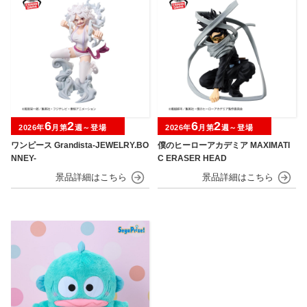
6
2
6
2
2026年
月第
週～登場
2026年
月第
週～登場
ワンピース Grandista-JEWELRY.BO
僕のヒーローアカデミア MAXIMATI
NNEY-
C ERASER HEAD