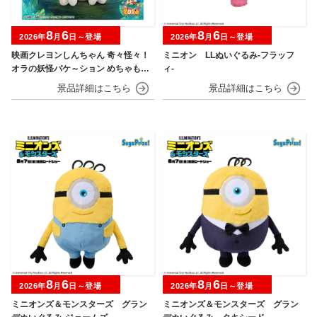
8
6
8
6
2026年
月
日～登場
2026年
月
日～登場
映画クレヨンしんちゃん 奇々怪々！
ミニオン LLぬいぐるみ‐フラッフ
オラの妖怪バケ～ション めちゃもふ
ィ‐
ぐっとぬいぐるみ～おすわりポーズ
のシロ～
8
6
8
6
2026年
月
日～登場
2026年
月
日～登場
ミニオンズ＆モンスターズ グラン
ミニオンズ＆モンスターズ グラン