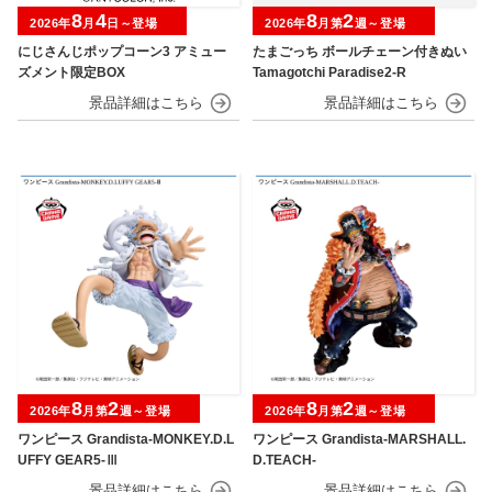
8
4
8
2
2026年
月
日～登場
2026年
月第
週～登場
にじさんじポップコーン3 アミュー
たまごっち ボールチェーン付きぬい
ズメント限定BOX
Tamagotchi Paradise2-R
8
2
8
2
2026年
月第
週～登場
2026年
月第
週～登場
ワンピース Grandista-MONKEY.D.L
ワンピース Grandista-MARSHALL.
UFFY GEAR5-Ⅲ
D.TEACH-