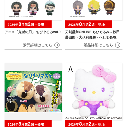
8
2
8
2
2026年
月第
週～登場
2026年
月第
週～登場
アニメ「鬼滅の刃」 ちびぐるみvol.9
刀剣乱舞ONLINE ちびぐるみ～秋田
藤四郎・大倶利伽羅・へし切長谷
部・獅子王・火車切～
8
2
8
2
2026年
月第
週～登場
2026年
月第
週～登場