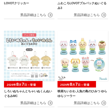
LOVOTクリッカー
ふわころLOVOTプルバックぬいぐる
み3
8
7
8
7
2026年
月
日～登場
2026年
月
日～登場
しろいぬちゃんとちゃいぬくんぬい
映画ちいかわ 人魚の島のひみつ ゆら
ぐるみMC
ゆらソーラー