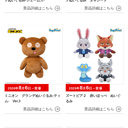
デぬいぐるみ‐ジェームズ‐
デぬいぐるみ タキシード
8
6
8
6
2026年
月
日～登場
2026年
月
日～登場
ミニオン グランデぬいぐるみ‐ティ
ズートピア２ 赤いほっぺ ぬいぐ
ム‐ Ver.3
るみ