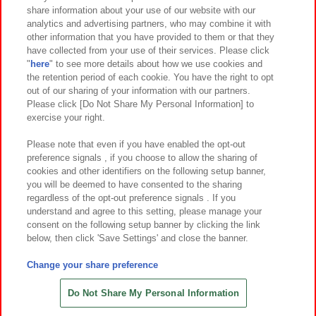
イベント・キャンペーン
share information about your use of our website with our
analytics and advertising partners, who may combine it with
other information that you have provided to them or that they
have collected from your use of their services. Please click
"
here
" to see more details about how we use cookies and
関連会社
サステナビリティ
サイトポリシー
the retention period of each cookie. You have the right to opt
out of our sharing of your information with our partners.
プライバシーポリシー
ウェブアクセシビリティ方針と検証結果
Please click [Do Not Share My Personal Information] to
exercise your right.
お取引先さまとともに
食品のご提供について
カスタマーハラスメント対応方針
よくあるご質問・お問い合わせ
Please note that even if you have enabled the opt-out
preference signals , if you choose to allow the sharing of
cookies and other identifiers on the following setup banner,
you will be deemed to have consented to the sharing
regardless of the opt-out preference signals . If you
understand and agree to this setting, please manage your
consent on the following setup banner by clicking the link
below, then click 'Save Settings' and close the banner.
©Bandai Namco Amusement Inc.
©Bandai Namco Amusement Lab Inc.
Change your share preference
©Bandai Namco Experience Inc.
©HANAYASHIKI Co., Ltd. All Rights Reserved.
Do Not Share My Personal Information