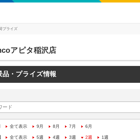
荷プライズ
mcoアピタ稲沢店
景品・プライズ情報
月
全て表示
9月
8月
7月
6月
週
全て表示
5週
4週
3週
2週
1週