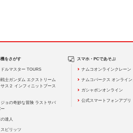
ム機をさがす
スマホ・PCであそぶ
ドルマスター TOURS
ナムコオンラインクレーン
動戦士ガンダム エクストリーム
ナムコパークス オンライ
ーサス２ インフィニットブース
ガシャポンオンライン
公式スマートフォンアプリ
ョジョの奇妙な冒険 ラストサバ
バー
鼓の達人
りスピリッツ