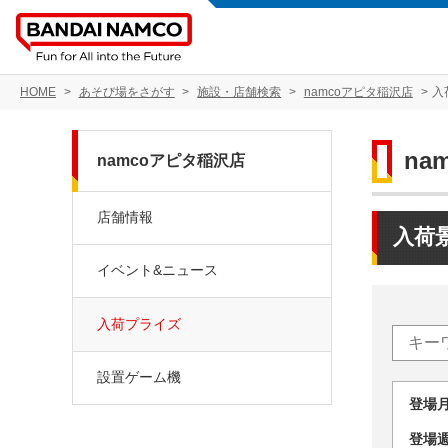
HOME
あそび場をさがす
施設・店舗検索
namcoアピタ稲沢店
入
na
namcoアピタ稲沢店
店舗情報
入荷
イベント&ニュース
入荷プライズ
設置ゲーム機
登場
登場