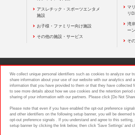
マ
アスレチック・スポーツエンタメ
リD
施設
湾
お子様・ファミリー向け施設
ーン
その他の施設・サービス
そ
関連会社
サステナビリティ
We collect unique personal identifiers such as cookies to analyze our t
share information about your use of our website with our analytics and 
information that you have provided to them or that they have collected f
食品のご提
to see more details about how we use cookies and the retention period o
sharing of your information with our partners. Please click [Do Not Shar
Please note that even if you have enabled the opt-out preference signals
and other identifiers on the following setup banner, you will be deemed 
opt-out preference signals . If you understand and agree to this setting
setup banner by clicking the link below, then click 'Save Settings' and c
©Bandai Namco Amusement Inc.
©Ba