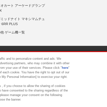
リオカート アーケードグランプ
X
岸ミッドナイト マキシマムチュ
 6RR PLUS
の他 ゲーム機一覧
サイトポリシー
プライバシーポリシー
ウェブアクセシビリティ方
raffic and to personalize content and ads. We
advertising partners, who may combine it with other
rom your use of their services. Please click "
here
"
供について
カスタマーハラスメント対応方針
よくあるご質問・
f each cookie. You have the right to opt out of our
e My Personal Information] to exercise your right.
 , if you choose to allow the sharing of cookies
to have consented to the sharing regardless of the
, please manage your consent on the following
lose the banner.
ndai Namco Amusement Lab Inc.
©Bandai Namco Experience Inc.
©HANAY