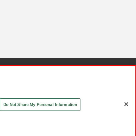
針と検証結果
お取引先さまとともに
お問い合わせ
Do Not Share My Personal Information
ASHIKI Co., Ltd. All Rights Reserved.