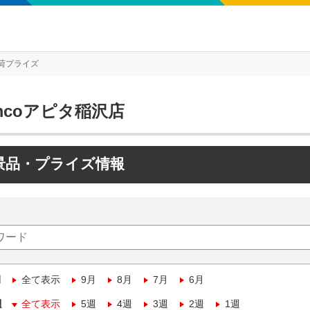
荷プライズ
mcoアピタ稲沢店
景品・プライズ情報
月
全て表示
9月
8月
7月
6月
週
全て表示
5週
4週
3週
2週
1週