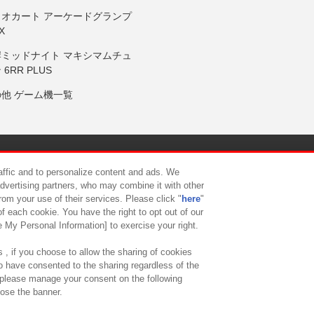
リオカート アーケードグランプ
X
岸ミッドナイト マキシマムチュ
 6RR PLUS
の他 ゲーム機一覧
サイトポリシー
プライバシーポリシー
ウェブアクセシビリティ方
raffic and to personalize content and ads. We
advertising partners, who may combine it with other
rom your use of their services. Please click "
here
"
供について
カスタマーハラスメント対応方針
よくあるご質問・
f each cookie. You have the right to opt out of our
e My Personal Information] to exercise your right.
 , if you choose to allow the sharing of cookies
to have consented to the sharing regardless of the
, please manage your consent on the following
lose the banner.
ndai Namco Amusement Lab Inc.
©Bandai Namco Experience Inc.
©HANAY