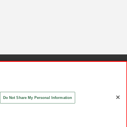
針と検証結果
お取引先さまとともに
お問い合わせ
Do Not Share My Personal Information
ASHIKI Co., Ltd. All Rights Reserved.