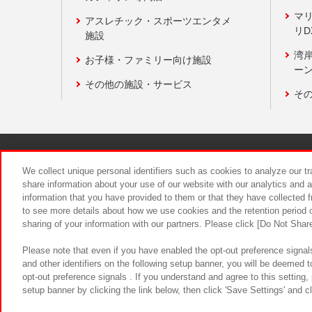
マ
アスレチック・スポーツエンタメ
リD
施設
湾
お子様・ファミリー向け施設
ーン
その他の施設・サービス
そ
関連会社
サステナビリティ
We collect unique personal identifiers such as cookies to analyze our t
share information about your use of our website with our analytics and 
information that you have provided to them or that they have collected f
食品のご提
to see more details about how we use cookies and the retention period o
sharing of your information with our partners. Please click [Do Not Shar
Please note that even if you have enabled the opt-out preference signals
and other identifiers on the following setup banner, you will be deemed 
opt-out preference signals . If you understand and agree to this setting
setup banner by clicking the link below, then click 'Save Settings' and c
©Bandai Namco Amusement Inc.
©Ba