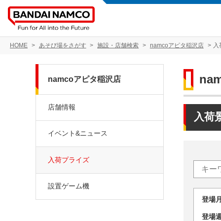
HOME
あそび場をさがす
施設・店舗検索
namcoアピタ稲沢店
入
na
namcoアピタ稲沢店
店舗情報
入荷
イベント&ニュース
入荷プライズ
設置ゲーム機
登場
登場