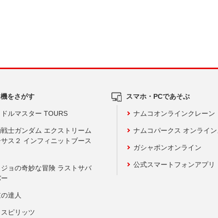
ム機をさがす
スマホ・PCであそぶ
ドルマスター TOURS
ナムコオンラインクレーン
動戦士ガンダム エクストリーム
ナムコパークス オンライ
ーサス２ インフィニットブース
ガシャポンオンライン
公式スマートフォンアプリ
ョジョの奇妙な冒険 ラストサバ
バー
鼓の達人
りスピリッツ