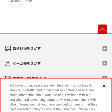
先
あそび場をさがす
ゲーム機をさがす
スマホ・PCであそぶ
We collect unique personal identifiers such as cookies to
analyze our traffic and to personalize content and ads. We
イベント・キャンペーン
share information about your use of our website with our
analytics and advertising partners, who may combine it with
other information that you have provided to them or that they
have collected from your use of their services. Please click