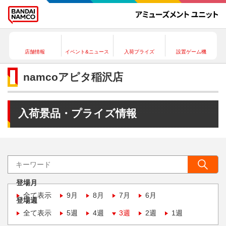
店舗情報
イベント&ニュース
入荷プライズ
設置ゲーム機
namcoアピタ稲沢店
入荷景品・プライズ情報
登場月
全て表示
9月
8月
7月
6月
登場週
全て表示
5週
4週
3週
2週
1週