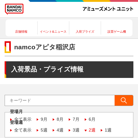
店舗情報
イベント&ニュース
入荷プライズ
設置ゲーム機
namcoアピタ稲沢店
入荷景品・プライズ情報
登場月
全て表示
9月
8月
7月
6月
登場週
全て表示
5週
4週
3週
2週
1週