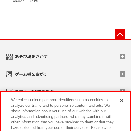
先
あそび場をさがす
ゲーム機をさがす
スマホ・PCであそぶ
We collect unique personal identifiers such as cookies to
analyze our traffic and to personalize content and ads. We
イベント・キャンペーン
share information about your use of our website with our
analytics and advertising partners, who may combine it with
other information that you have provided to them or that they
have collected from your use of their services. Please click