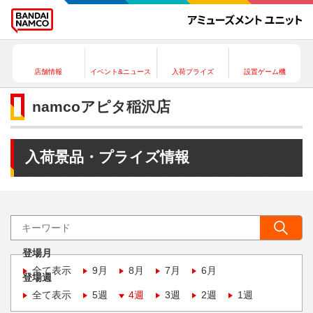
店舗情報
イベント&ニュース
入荷プライズ
設置ゲーム機
namcoアピタ稲沢店
入荷景品・プライズ情報
登場月
全て表示
9月
8月
7月
6月
登場週
全て表示
5週
4週
3週
2週
1週