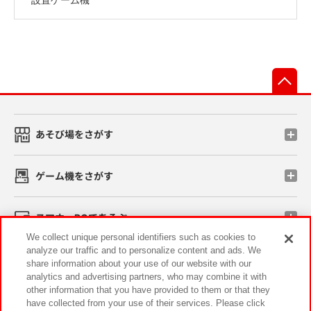
先
あそび場をさがす
ゲーム機をさがす
スマホ・PCであそぶ
We collect unique personal identifiers such as cookies to
analyze our traffic and to personalize content and ads. We
イベント・キャンペーン
share information about your use of our website with our
analytics and advertising partners, who may combine it with
other information that you have provided to them or that they
have collected from your use of their services. Please click