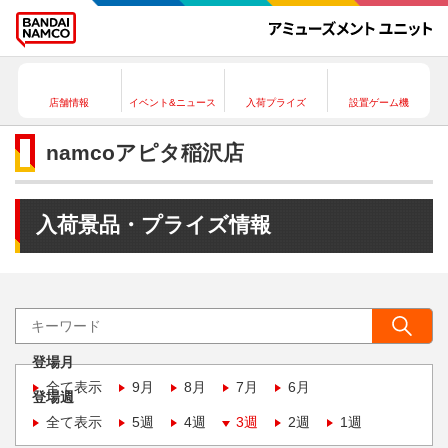
店舗情報
イベント&ニュース
入荷プライズ
設置ゲーム機
namcoアピタ稲沢店
入荷景品・プライズ情報
登場月
全て表示
9月
8月
7月
6月
登場週
全て表示
5週
4週
3週
2週
1週