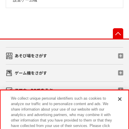
先
あそび場をさがす
ゲーム機をさがす
スマホ・PCであそぶ
We collect unique personal identifiers such as cookies to
analyze our traffic and to personalize content and ads. We
イベント・キャンペーン
share information about your use of our website with our
analytics and advertising partners, who may combine it with
other information that you have provided to them or that they
have collected from your use of their services. Please click