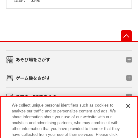
先
あそび場をさがす
ゲーム機をさがす
スマホ・PCであそぶ
We collect unique personal identifiers such as cookies to
analyze our traffic and to personalize content and ads. We
イベント・キャンペーン
share information about your use of our website with our
analytics and advertising partners, who may combine it with
other information that you have provided to them or that they
have collected from your use of their services. Please click