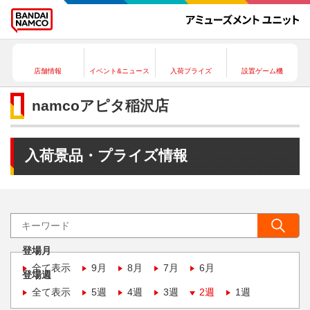
店舗情報
イベント&ニュース
入荷プライズ
設置ゲーム機
namcoアピタ稲沢店
入荷景品・プライズ情報
登場月
全て表示
9月
8月
7月
6月
登場週
全て表示
5週
4週
3週
2週
1週