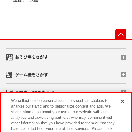
先
あそび場をさがす
ゲーム機をさがす
スマホ・PCであそぶ
We collect unique personal identifiers such as cookies to
analyze our traffic and to personalize content and ads. We
イベント・キャンペーン
share information about your use of our website with our
analytics and advertising partners, who may combine it with
other information that you have provided to them or that they
have collected from your use of their services. Please click