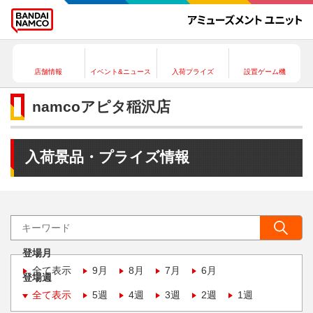
店舗情報
イベント&ニュース
入荷プライズ
設置ゲーム機
namcoアピタ稲沢店
入荷景品・プライズ情報
登場月
全て表示
9月
8月
7月
6月
登場週
全て表示
5週
4週
3週
2週
1週