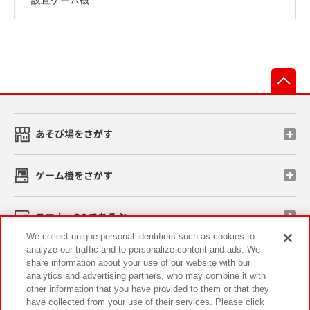
先
あそび場をさがす
ゲーム機をさがす
スマホ・PCであそぶ
We collect unique personal identifiers such as cookies to
analyze our traffic and to personalize content and ads. We
イベント・キャンペーン
share information about your use of our website with our
analytics and advertising partners, who may combine it with
other information that you have provided to them or that they
have collected from your use of their services. Please click