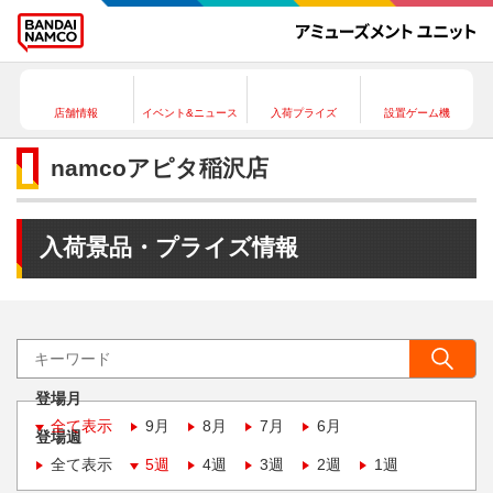
店舗情報
イベント&ニュース
入荷プライズ
設置ゲーム機
namcoアピタ稲沢店
入荷景品・プライズ情報
登場月
全て表示
9月
8月
7月
6月
登場週
全て表示
5週
4週
3週
2週
1週