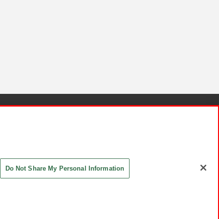
針と検証結果
お取引先さまとともに
お問い合わせ
Do Not Share My Personal Information
ASHIKI Co., Ltd. All Rights Reserved.