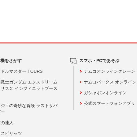
ム機をさがす
スマホ・PCであそぶ
ドルマスター TOURS
ナムコオンラインクレーン
動戦士ガンダム エクストリーム
ナムコパークス オンライ
ーサス２ インフィニットブース
ガシャポンオンライン
公式スマートフォンアプリ
ョジョの奇妙な冒険 ラストサバ
バー
鼓の達人
りスピリッツ