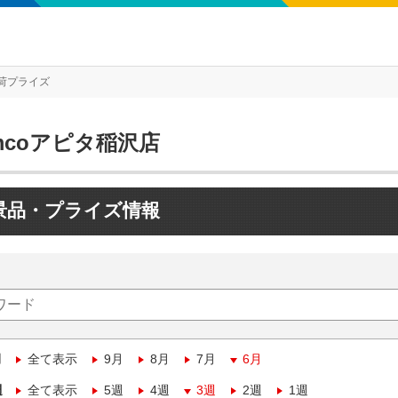
荷プライズ
mcoアピタ稲沢店
景品・プライズ情報
月
全て表示
9月
8月
7月
6月
週
全て表示
5週
4週
3週
2週
1週