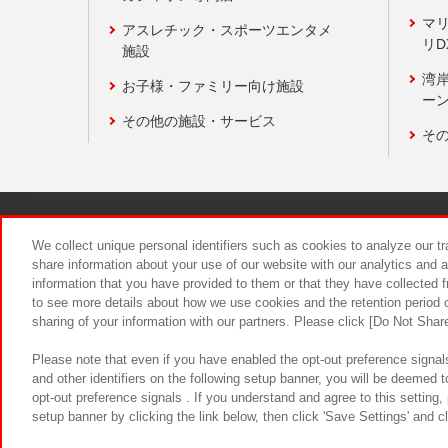
マ
アスレチック・スポーツエンタメ
リD
施設
湾
お子様・ファミリー向け施設
ーン
その他の施設・サービス
そ
関連会社
サステナビリティ
We collect unique personal identifiers such as cookies to analyze our t
share information about your use of our website with our analytics and 
information that you have provided to them or that they have collected f
食品のご提
to see more details about how we use cookies and the retention period o
sharing of your information with our partners. Please click [Do Not Shar
Please note that even if you have enabled the opt-out preference signals
and other identifiers on the following setup banner, you will be deemed 
opt-out preference signals . If you understand and agree to this setting
setup banner by clicking the link below, then click 'Save Settings' and c
©Bandai Namco Amusement Inc.
©Ba