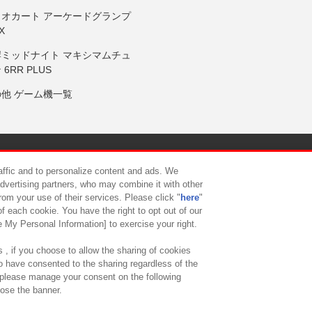
リオカート アーケードグランプ
X
岸ミッドナイト マキシマムチュ
 6RR PLUS
の他 ゲーム機一覧
サイトポリシー
プライバシーポリシー
ウェブアクセシビリティ方
raffic and to personalize content and ads. We
advertising partners, who may combine it with other
rom your use of their services. Please click "
here
"
供について
カスタマーハラスメント対応方針
よくあるご質問・
f each cookie. You have the right to opt out of our
e My Personal Information] to exercise your right.
 , if you choose to allow the sharing of cookies
to have consented to the sharing regardless of the
, please manage your consent on the following
lose the banner.
ndai Namco Amusement Lab Inc.
©Bandai Namco Experience Inc.
©HANAY