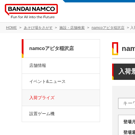
HOME
あそび場をさがす
施設・店舗検索
namcoアピタ稲沢店
入
na
namcoアピタ稲沢店
店舗情報
入荷
イベント&ニュース
入荷プライズ
設置ゲーム機
登場
登場