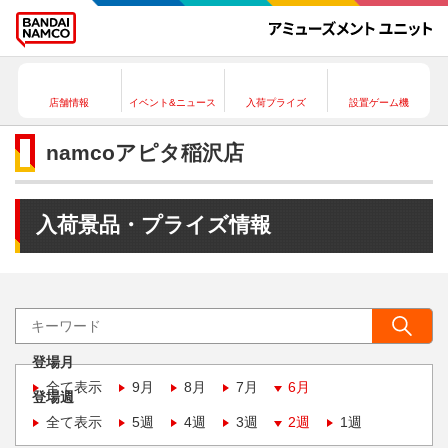
店舗情報
イベント&ニュース
入荷プライズ
設置ゲーム機
namcoアピタ稲沢店
入荷景品・プライズ情報
登場月
全て表示
9月
8月
7月
6月
登場週
全て表示
5週
4週
3週
2週
1週