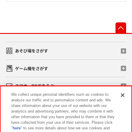
先
あそび場をさがす
ゲーム機をさがす
スマホ・PCであそぶ
We collect unique personal identifiers such as cookies to
analyze our traffic and to personalize content and ads. We
イベント・キャンペーン
share information about your use of our website with our
analytics and advertising partners, who may combine it with
other information that you have provided to them or that they
have collected from your use of their services. Please click
"
here
" to see more details about how we use cookies and
関連会社
サステナビリティ
サイトポリシー