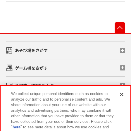
先
あそび場をさがす
ゲーム機をさがす
スマホ・PCであそぶ
We collect unique personal identifiers such as cookies to
analyze our traffic and to personalize content and ads. We
イベント・キャンペーン
share information about your use of our website with our
analytics and advertising partners, who may combine it with
other information that you have provided to them or that they
have collected from your use of their services. Please click
"
here
" to see more details about how we use cookies and
関連会社
サステナビリティ
サイトポリシー