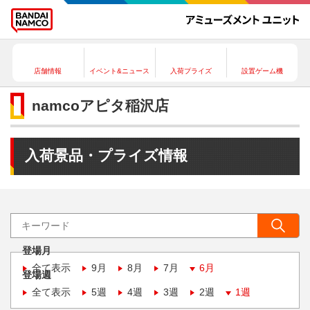
店舗情報
イベント&ニュース
入荷プライズ
設置ゲーム機
namcoアピタ稲沢店
入荷景品・プライズ情報
登場月
全て表示
9月
8月
7月
6月
登場週
全て表示
5週
4週
3週
2週
1週