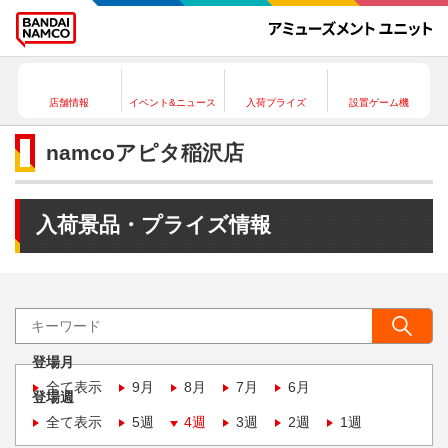
店舗情報
イベント&ニュース
入荷プライズ
設置ゲーム機
namcoアピタ稲沢店
入荷景品・プライズ情報
登場月
全て表示
9月
8月
7月
6月
登場週
全て表示
5週
4週
3週
2週
1週