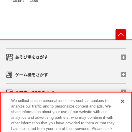
先
あそび場をさがす
ゲーム機をさがす
スマホ・PCであそぶ
We collect unique personal identifiers such as cookies to
analyze our traffic and to personalize content and ads. We
イベント・キャンペーン
share information about your use of our website with our
analytics and advertising partners, who may combine it with
other information that you have provided to them or that they
have collected from your use of their services. Please click