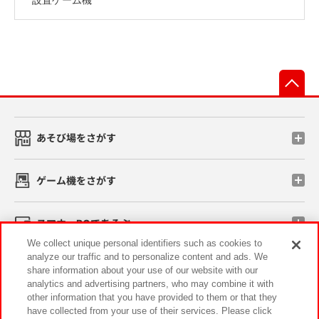
先
あそび場をさがす
ゲーム機をさがす
スマホ・PCであそぶ
We collect unique personal identifiers such as cookies to
analyze our traffic and to personalize content and ads. We
イベント・キャンペーン
share information about your use of our website with our
analytics and advertising partners, who may combine it with
other information that you have provided to them or that they
have collected from your use of their services. Please click