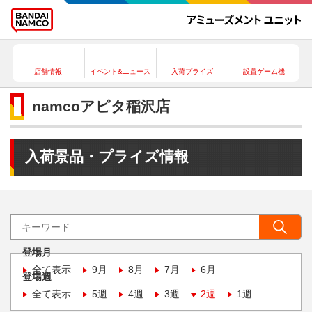
店舗情報
イベント&ニュース
入荷プライズ
設置ゲーム機
namcoアピタ稲沢店
入荷景品・プライズ情報
登場月
全て表示
9月
8月
7月
6月
登場週
全て表示
5週
4週
3週
2週
1週